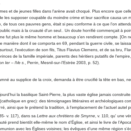
.
 et de jeunes filles dans l'arène avait choqué. Plus encore que celle
 de les supposer coupable du moindre crime et leur sacrifice causa un m
, de tous ces pauvres gens, était si peu conforme à ce que l'on atten
public mais à la cruauté d'un seul.. Un doute horrifié commençait à poi
in ne fut plus le même homme et beaucoup s'en rendirent compte. [On n
ge manière dont il se comporta en 69, pendant la guerre civile, se lais
 surtout, l'exécution de son fils, Titus Flavius Clemens, et de sa bru, 
inces de la famille impériale, parents des héritiers putatifs de l'empire,
n Ier – IVe s.
, Perrin, Mesnil-sur-l'Estrée 2003, p. 52).
.
damné au supplice de la croix, demanda à être crucifié la tête en bas,
ourd’hui la basilique Saint-Pierre, la plus vaste église jamais construit
(catholique en grec): des témoignages littéraires et archéologiques conf
rré, ainsi que le prétend la tradition, à l'emplacement de l'actuel autel p
35- v. 117), dans sa
Lettre aux chrétiens de Smyrne
, v. 110, qu' une v
té prend bientôt elle-même le nom d’Église, et ainsi le livre de l’Apoc
nion avec les Églises voisines; les évêques d’une même région s’écriv