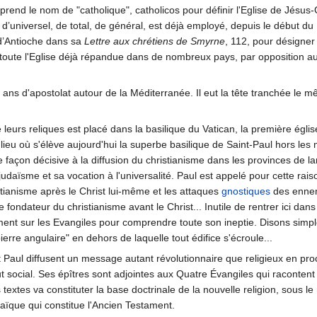
 prend le nom de "catholique", catholicos pour définir l'Eglise de Jésus-C
 d’universel, de total, de général, est déjà employé, depuis le début du 
 d’Antioche dans sa
Lettre aux chrétiens de Smyrne
, 112, pour désigner
 toute l'Eglise déjà répandue dans de nombreux pays, par opposition a
ans d'apostolat autour de la Méditerranée. Il eut la tête tranchée le mê
leurs reliques est placé dans la basilique du Vatican, la première égl
 lieu où s'élève aujourd'hui la superbe basilique de Saint-Paul hors les
 de façon décisive à la diffusion du christianisme dans les provinces d
 judaïsme et sa vocation à l'universalité. Paul est appelé pour cette raiso
ianisme après le Christ lui-même et les attaques
gnostiques
des ennemi
le fondateur du christianisme avant le Christ... Inutile de rentrer ici dan
ment sur les Evangiles pour comprendre toute son ineptie. Disons simple
"pierre angulaire" en dehors de laquelle tout édifice s'écroule...
nt Paul diffusent un message autant révolutionnaire que religieux en p
tut social. Ses épîtres sont adjointes aux Quatre Évangiles qui raconten
 textes va constituter la base doctrinale de la nouvelle religion, sou
daïque qui constitue l'Ancien Testament.