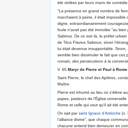
été violées par leurs maris de comédie
"La présence en grand nombre de femmes
marchaient à peine, il était impossible
digne, extraordianairement courageuse
foule n'avait pas été immolée "au bien 
Sabinus. De ce soir-là, le préfet urba
de Titus Flavius Sabinus, sinon l'étran
lui était devenue insupportable. Sinon,
semble bien dissimuler le fait que ces pr
romain, des persécutions à la conversio
V. 65
Maryr de Pierre et Paul à Rome
Saint Pierre, le chef des Apôtres, con
Maître.
Pierre est inhumé au lieu où s’élève auj
papes, pasteurs de l’Église universelle 
Rome et celle qui veut qu'il ait été ente
On sait par
saint Ignace d'Antioche
(v. 
l’alliance divine", que chaque communau
chacune entend bien demeurer en commu