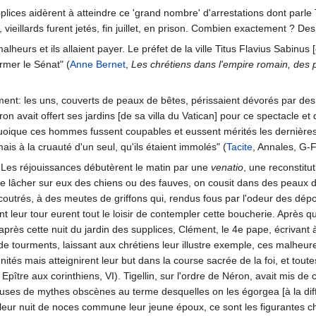
ices aidèrent à atteindre ce 'grand nombre' d'arrestations dont parle Tac
eillards furent jetés, fin juillet, en prison. Combien exactement ? Des
lheurs et ils allaient payer. Le préfet de la ville Titus Flavius Sabinus
rmer le Sénat" (
Anne Bernet
,
Les chrétiens dans l'empire romain, des p
ement: les uns, couverts de peaux de bêtes, périssaient dévorés par des 
éron avait offert ses jardins [de sa villa du Vatican] pour ce spectacle 
uoique ces hommes fussent coupables et eussent mérités les dernières 
mais à la cruauté d'un seul, qu'ils étaient immolés" (
Tacite
, Annales, G-
. Les réjouissances débutèrent le matin par une
venatio
, une reconstitu
de lâcher sur eux des chiens ou des fauves, on cousit dans des peaux 
accoutrés, à des meutes de griffons qui, rendus fous par l'odeur des dép
ient leur tour eurent tout le loisir de contempler cette boucherie. Après
près cette nuit du jardin des supplices, Clément, le 4e pape, écrivant 
t de tourments, laissant aux chrétiens leur illustre exemple, ces malhe
tés mais atteignirent leur but dans la course sacrée de la foi, et tout
, Epître aux corinthiens, VI). Tigellin, sur l'ordre de Néron, avait mis de 
euses de mythes obscènes au terme desquelles on les égorgea [à la dif
leur nuit de noces commune leur jeune époux, ce sont les figurantes chr