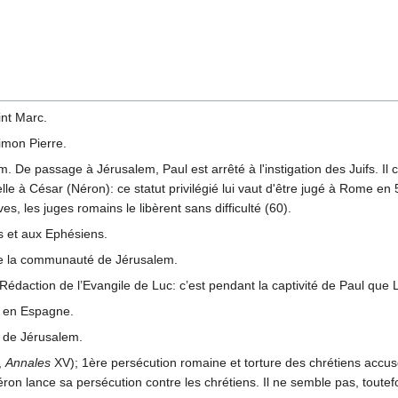
int Marc.
imon Pierre.
m. De passage à Jérusalem, Paul est arrêté à l'instigation des Juifs. Il 
lle à César (Néron): ce statut privilégié lui vaut d'être jugé à Rome e
ves, les juges romains le libèrent sans difficulté (60).
s et aux Ephésiens.
de la communauté de Jérusalem.
daction de l’Evangile de Luc: c’est pendant la captivité de Paul que 
e en Espagne.
 de Jérusalem.
,
Annales
XV); 1ère persécution romaine et torture des chrétiens accus
ron lance sa persécution contre les chrétiens. Il ne semble pas, toutefoi