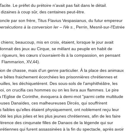
ite. Le préfet du prétoire n'avait pas fait dans le détail.
 dizaines à coup sûr, des centaines peut-être.
 [oncle par son frère, Titus Flavius Vespasianus, du futur empereur
ersécutions à la conversion Ier – IVe s.
, Perrin, Mesnil-sur-l'Estrée
chiens; beaucoup, mis en croix, étaient, lorsque le jour avait
et donnait des jeux au Cirque, se mêlant au peuple en habit de
rigueurs, les cœurs s'ouvraient-ils à la compassion, en pensant
F Flammarion, XV,44).
tion de chasse, mais d'un genre particulier. À la place des animaux
de bêtes fraichement écorchées les prisonnières chrétiennes et
ouilles, les déchiquetèrent. Des sous-sols de l'amphithéâtre, les
 quoi, on crucifia ces hommes ou on les livra aux flammes. Le pire
à l'Eglise de Corinthe, évoquera à demi-mot "parmi cette multitude
ureuses Danaïdes, ces malheureuses Dircés, qui souffrirent
es faibles qu'elles étaient physiquement, ont noblement reçu leur
côté les plus jolies et les plus jeunes chrétiennes, afin de les faire
férence des cinqunate filles de Danaos de la légende qui sur
étiennes qui furent assassinées à la fin du spectacle, après avoir