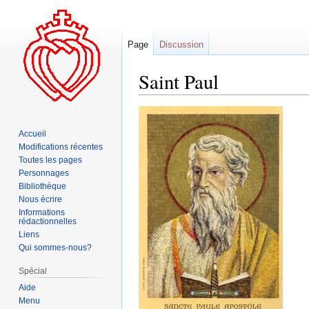
Page
Discussion
Saint Paul
Aller
Aller
à
à
Accueil
la
la
Modifications récentes
navigation
recherche
Toutes les pages
Personnages
Bibliothèque
Nous écrire
Informations
rédactionnelles
Liens
Qui sommes-nous?
Spécial
Aide
Menu