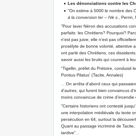
Les dénonciations contre les Chr
"On estime à 5000 le nombre des C
à la conversion Ier – IVe s.
, Perrin,
"Pour laver Néron des accusations conce
parfaits: les Chrétiens? Pourquoi? Parc
n'est pas juive; elle n'est pas officiel
prosélyte de bonne volonté, attentive
ont parlé des Chrétiens, ces dissidents,
savoir aussi les bruits qui courent à leu
"Tigellin, préfet du Prétoire, conduisit 
Pontius Pilatus' (Tacite, Annales)
... On arrêta d'abord ceux qui passaient
d'autres, qui furent bien convaincus d
moins convaincue de crime d'incendie 
"Certains historiens ont contesté jusqu'
une interpolation médiévale du texte o
persécution en 64; surtout la découverte
Quant au passage incriminé de Tacite, 
tardive"...