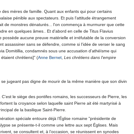
 des mères de famille. Quant aux enfants qui pour certains
alaise pénible aux spectateurs. Et puis l'attitude étrangement
dait de monstres dénaturés... l'on commença à murmurer que cette
ndre en quelques âmes.. Et d'abord en celle de Titus Flavius
e possède aucune preuve matérielle et irréfutable de la conversion
sant assassiner sans se défendre, comme si l'idée de verser le sang
Flavia Domitillia, condamnés sous une accusation d'athéïsme qui
 étaient chrétiens]" (
Anne Bernet
,
Les chrétiens dans l'empire
 ne se jugeant pas digne de mourir de la même manière que son divin
e. C’est le siège des pontifes romains, les successeurs de Pierre, les
ortent la croyance selon laquelle saint Pierre ait été martyrisé à
rincipal de la basilique Saint-Pierre.
énération spéciale entoure déjà l’Église romaine "présidente de
alypse se présente-t-il comme une lettre aux sept Églises. Mais
ent, se consultent et, à l’occasion, se réunissent en synodes