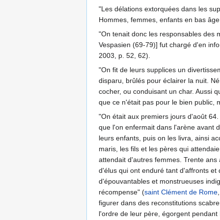
"Les délations extorquées dans les suppl
Hommes, femmes, enfants en bas âge, vi
"On tenait donc les responsables des ma
Vespasien (69-79)] fut chargé d'en info
2003, p. 52, 62).
"On fit de leurs supplices un divertiss
disparu, brûlés pour éclairer la nuit. N
cocher, ou conduisant un char. Aussi q
que ce n'était pas pour le bien public, 
"On était aux premiers jours d'août 64
que l'on enfermait dans l'arène avant 
leurs enfants, puis on les livra, ainsi 
maris, les fils et les pères qui attenda
attendait d'autres femmes. Trente ans a
d'élus qui ont enduré tant d'affronts e
d'épouvantables et monstrueuses indigni
récompense" (
saint Clément de Rome
figurer dans des reconstitutions scabr
l'ordre de leur père, égorgent pendant 