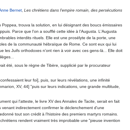
Anne Bernet
,
Les chrétiens dans l'empire romain, des persécutions
n Poppea, trouva la solution, en lui désignant des boucs émissaires
puis. Parce que l'on a soufflé cette idée à l'Augusta. L'Augusta
brables interdits rituels. Elle est une prosélyte de la porte, une
ables de la communauté hébraïque de Rome. Ce sont eux qui lui
 les Juifs orthodoxes n'ont rien à voir avec ces gens-là... Elle doit
ilèges...
avait été, sous le règne de Tibère, supplicié par le procurateur
fessaient leur foi], puis, sur leurs révélations, une infinité
marion, XV, 44] "puis sur leurs indications, une grande multitude,
nt qui l'atteste, le livre XV des Annales de Tacite, serait en fait
ts venant indirectement confirmer le déclenchement d'une
 redonné tout son crédit à l'histoire des premiers martyrs romains.
 chrétiens rendent vraiment très improbable une "pieuse invention