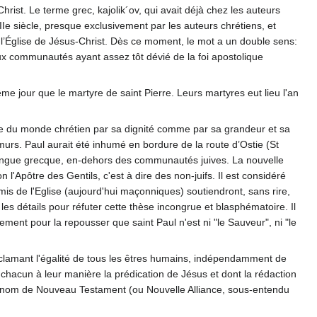
hrist. Le terme grec, kajolik´ov, qui avait déjà chez les auteurs
IIe siècle, presque exclusivement par les auteurs chrétiens, et
 l’Église de Jésus-Christ. Dès ce moment, le mot a un double sens:
ux communautés ayant assez tôt dévié de la foi apostolique
me jour que le martyre de saint Pierre. Leurs martyres eut lieu l'an
ise du monde chrétien par sa dignité comme par sa grandeur et sa
 murs. Paul aurait été inhumé en bordure de la route d’Ostie (St
e langue grecque, en-dehors des communautés juives. La nouvelle
n l'Apôtre des Gentils, c'est à dire des non-juifs. Il est considéré
s de l'Eglise (aujourd'hui maçonniques) soutiendront, sans rire,
s les détails pour réfuter cette thèse incongrue et blasphématoire. Il
ment pour la repousser que saint Paul n'est ni "le Sauveur", ni "le
roclamant l'égalité de tous les êtres humains, indépendamment de
t chacun à leur manière la prédication de Jésus et dont la rédaction
s le nom de Nouveau Testament (ou Nouvelle Alliance, sous-entendu