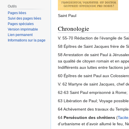
Outils
Pages liées
Saint Paul
Suivi des pages liées
Pages spéciales
Chronologie
Version imprimable
Lien permanent
V. 55-70 Rédaction de l’évangile de Sa
Informations sur la page
58 Épîtres de Saint Jacques frère de S
58 Arrestation de saint Paul à Jérusale
sa qualité de citoyen romain et en appe
Indifférents aux luttes entre factions jui
60 Épîtres de saint Paul aux Colossien
V. 62 Martyre de saint Jacques, chef 
62-63 Saint Paul emprisonné à Rome; Ré
63 Libération de Paul; Voyage possibl
64 Achèvement des travaux du Temple
64
Persécution des chrétiens
(
Tacite
d’urbanisme et d’avoir allumé le feu, Né