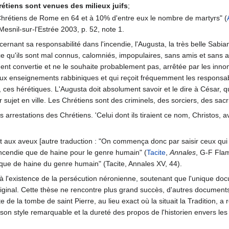
étiens sont venues des milieux juifs
;
hrétiens de Rome en 64 et à 10% d'entre eux le nombre de martyrs" (
 Mesnil-sur-l'Estrée 2003, p. 52, note 1.
rnant sa responsabilité dans l'incendie, l'Augusta, la très belle Sabia
e qu'ils sont mal connus, calomniés, impopulaires, sans amis et sans ap
lement convertie et ne le souhaite probablement pas, arrêtée par les innom
 aux enseignements rabbiniques et qui reçoit fréquemment les respons
 ces hérétiques. L'Augusta doit absolument savoir et le dire à César, que
r sujet en ville. Les Chrétiens sont des criminels, des sorciers, des sacr
les arrestations des Chrétiens. 'Celui dont ils tiraient ce nom, Christos, 
 aux aveux [autre traduction : "On commença donc par saisir ceux qui con
'incendie que de haine pour le genre humain" (
Tacite
,
Annales
, G-F Flam
que de haine du genre humain" (Tacite, Annales XV, 44).
à l'existence de la persécution néronienne, soutenant que l'unique docume
riginal. Cette thèse ne rencontre plus grand succès, d'autres documen
 de la tombe de saint Pierre, au lieu exact où la situait la Tradition, a
son style remarquable et la dureté des propos de l'historien envers les