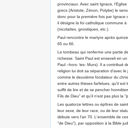
provinciaux. Avec saint Ignace, l'Eglise
grecs (Aristote, Zénon, Polybe) le sens
donc pour la première fois par Ignace
il désigne la foi catholique commune à
(nicolaïtes, gnostiques, etc.).
Paul rencontre le martyre après quinze 
65 ou 66.
Le tombeau qui renferme une partie de 
richesse. Saint Paul est enseveli en un
Paul –hors- les- Murs). Il a contribué
religion lui doit sa séparation d'avec le
comme le deuxième fondateur du christ
entre autres thèses farfelues, qu'il est 
suffit de lire et de se pencher honnête
Fils de Dieu" et qu'il n'est pas plus la 
Les quatorze lettres ou épîtres de sai
leur sexe, de leur race, ou de leur sta
débute vers l'an 70. L'ensemble de ces
"de Dieu"), par opposition à la Bible ju