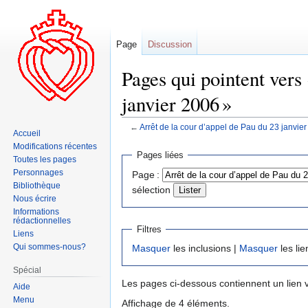
Page
Discussion
Pages qui pointent vers
janvier 2006 »
←
Arrêt de la cour d’appel de Pau du 23 janvie
Accueil
Modifications récentes
Aller
Aller
Pages liées
Toutes les pages
à
à
Personnages
Page :
la
la
Bibliothèque
sélection
navigation
recherche
Nous écrire
Informations
rédactionnelles
Filtres
Liens
Qui sommes-nous?
Masquer
les inclusions |
Masquer
les lie
Spécial
Les pages ci-dessous contiennent un lien 
Aide
Menu
Affichage de 4 éléments.