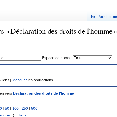
Lire
Voir le text
rs « Déclaration des droits de l'homme 
Espace de noms :
 liens |
Masquer
les redirections
ien vers
Déclaration des droits de l'homme
:
0
|
50
|
100
|
250
|
500
)
progrès
‎
(
← liens
)