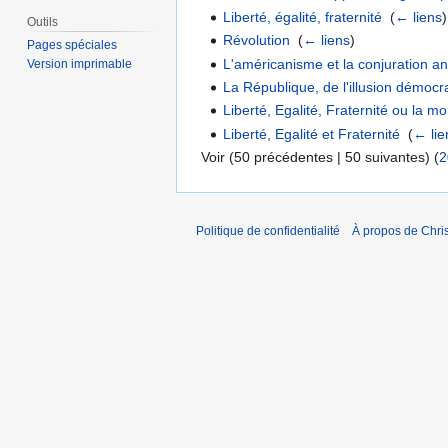
Liberté, égalité, fraternité
‎
(
← liens
)
Outils
Révolution
‎
(
← liens
)
Pages spéciales
L'américanisme et la conjuration a
Version imprimable
La République, de l'illusion démocrat
Liberté, Egalité, Fraternité ou la mort
Liberté, Egalité et Fraternité
‎
(
← lie
Voir (50 précédentes | 50 suivantes) (
2
Politique de confidentialité
À propos de Chris