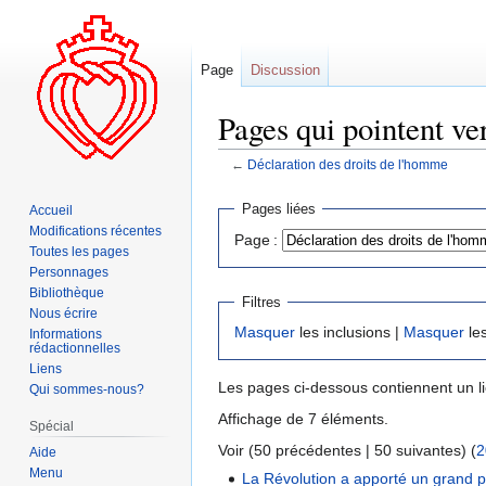
Page
Discussion
Pages qui pointent ve
←
Déclaration des droits de l'homme
Aller
Aller
Pages liées
Accueil
à
à
Modifications récentes
Page :
la
la
Toutes les pages
navigation
recherche
Personnages
Bibliothèque
Filtres
Nous écrire
Masquer
les inclusions |
Masquer
les
Informations
rédactionnelles
Liens
Les pages ci-dessous contiennent un l
Qui sommes-nous?
Affichage de 7 éléments.
Spécial
Voir (50 précédentes | 50 suivantes) (
2
Aide
Menu
La Révolution a apporté un grand 