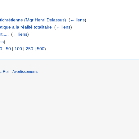
ntichrétienne (Mgr Henri Delassus)
‎
(
← liens
)
ique à la réalité totalitaire
‎
(
← liens
)
.....
‎
(
← liens
)
ns
)
0
|
50
|
100
|
250
|
500
)
t-Roi
Avertissements