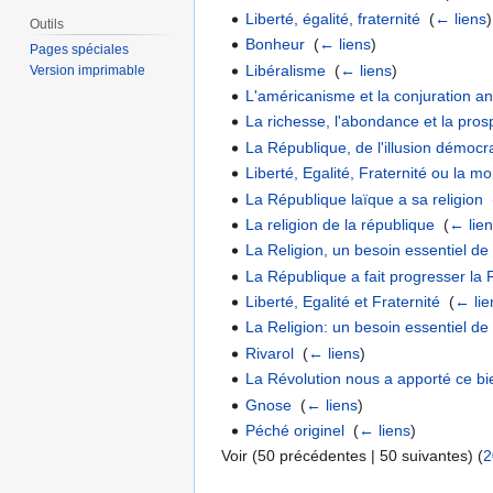
Liberté, égalité, fraternité
‎
(
← liens
)
Outils
Bonheur
‎
(
← liens
)
Pages spéciales
Libéralisme
‎
(
← liens
)
Version imprimable
L'américanisme et la conjuration a
La richesse, l'abondance et la pros
La République, de l'illusion démocrat
Liberté, Egalité, Fraternité ou la mort
La République laïque a sa religion
‎
La religion de la république
‎
(
← lie
La Religion, un besoin essentiel 
La République a fait progresser la 
Liberté, Egalité et Fraternité
‎
(
← lie
La Religion: un besoin essentiel 
Rivarol
‎
(
← liens
)
La Révolution nous a apporté ce bi
Gnose
‎
(
← liens
)
Péché originel
‎
(
← liens
)
Voir (50 précédentes | 50 suivantes) (
2