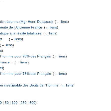
ntichrétienne (Mgr Henri Delassus)
‎
(
← liens
)
périté de l'Ancienne France
‎
(
← liens
)
ique à la réalité totalitaire
‎
(
← liens
)
.....
‎
(
← liens
)
(
← liens
)
ns
)
de l'homme pour 78% des Français
‎
(
← liens
)
France...
‎
(
← liens
)
ns
)
de l'homme pour 78% des Français
‎
(
← liens
)
en inestimable des Droits de l'Homme
‎
(
← liens
)
0
|
50
|
100
|
250
|
500
)