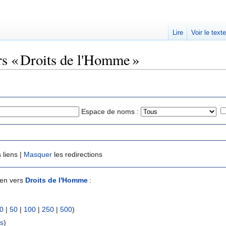
Lire
Voir le text
rs « Droits de l'Homme »
Espace de noms :
 liens |
Masquer
les redirections
ien vers
Droits de l'Homme
:
0
|
50
|
100
|
250
|
500
)
ns
)