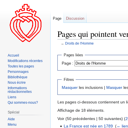
Page
Discussion
Pages qui pointent ve
←
Droits de l'Homme
Aller
Aller
Pages liées
Accueil
à
à
Modifications récentes
Page :
la
la
Toutes les pages
navigation
recherche
Personnages
Bibliothèque
Filtres
Nous écrire
Masquer
les inclusions |
Masquer
les
Informations
rédactionnelles
Liens
Les pages ci-dessous contiennent un l
Qui sommes-nous?
Affichage de 18 éléments.
Spécial
Voir (50 précédentes | 50 suivantes) (
2
Aide
Menu
La France est née en 1789
‎
(
← lie