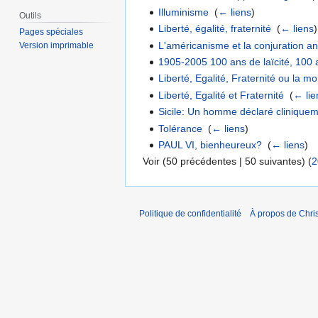
Illuminisme
‎
(
← liens
)
Outils
Liberté, égalité, fraternité
‎
(
← liens
)
Pages spéciales
L'américanisme et la conjuration a
Version imprimable
1905-2005 100 ans de laïcité, 100 
Liberté, Egalité, Fraternité ou la mort
Liberté, Egalité et Fraternité
‎
(
← lie
Sicile: Un homme déclaré clinique
Tolérance
‎
(
← liens
)
PAUL VI, bienheureux?
‎
(
← liens
)
Voir (50 précédentes | 50 suivantes) (
2
Politique de confidentialité
À propos de Chris