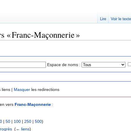
Lire
Voir le text
ers « Franc-Maçonnerie »
Espace de noms :
 liens |
Masquer
les redirections
ien vers
Franc-Maçonnerie
:
0
|
50
|
100
|
250
|
500
)
progrès
‎
(
← liens
)