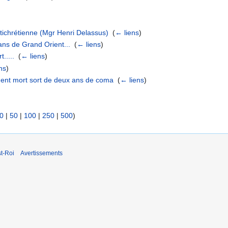
ntichrétienne (Mgr Henri Delassus)
‎
(
← liens
)
ans de Grand Orient...
‎
(
← liens
)
.....
‎
(
← liens
)
ns
)
ment mort sort de deux ans de coma
‎
(
← liens
)
0
|
50
|
100
|
250
|
500
)
t-Roi
Avertissements