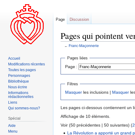
Page
Discussion
Pages qui pointent v
←
Franc-Maçonnerie
Aller
Aller
Pages liées
Accueil
à
à
Modifications récentes
Page :
la
la
Toutes les pages
navigation
recherche
Personnages
Bibliothèque
Filtres
Nous écrire
Masquer
les inclusions |
Masquer
les
Informations
rédactionnelles
Liens
Les pages ci-dessous contiennent un l
Qui sommes-nous?
Affichage de 10 éléments.
Spécial
Voir (50 précédentes | 50 suivantes) (
2
Aide
Menu
La Révolution a apporté un grand 