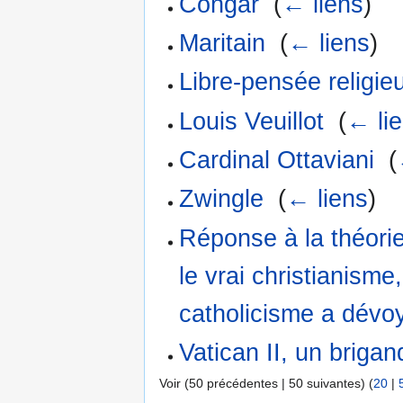
Congar
‎
(
← liens
)
Maritain
‎
(
← liens
)
Libre-pensée religie
Louis Veuillot
‎
(
← li
Cardinal Ottaviani
‎
(
Zwingle
‎
(
← liens
)
Réponse à la théorie
le vrai christianisme,
catholicisme a dévoy
Vatican II, un briga
Voir (50 précédentes | 50 suivantes) (
20
|