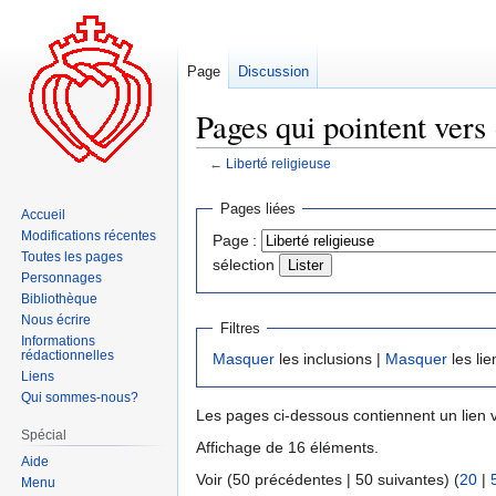
Page
Discussion
Pages qui pointent vers 
←
Liberté religieuse
Aller
Aller
Pages liées
Accueil
à
à
Modifications récentes
Page :
la
la
Toutes les pages
sélection
navigation
recherche
Personnages
Bibliothèque
Nous écrire
Filtres
Informations
rédactionnelles
Masquer
les inclusions |
Masquer
les lie
Liens
Qui sommes-nous?
Les pages ci-dessous contiennent un lien 
Spécial
Affichage de 16 éléments.
Aide
Voir (50 précédentes | 50 suivantes) (
20
|
Menu