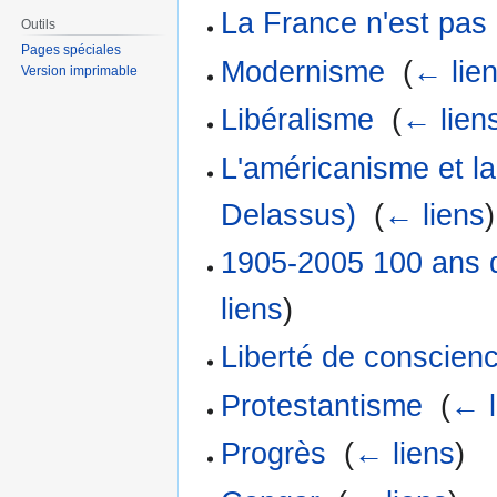
La France n'est pas
Outils
Pages spéciales
Modernisme
‎
(
← lie
Version imprimable
Libéralisme
‎
(
← lien
L'américanisme et la
Delassus)
‎
(
← liens
)
1905-2005 100 ans de
liens
)
Liberté de conscien
Protestantisme
‎
(
← l
Progrès
‎
(
← liens
)