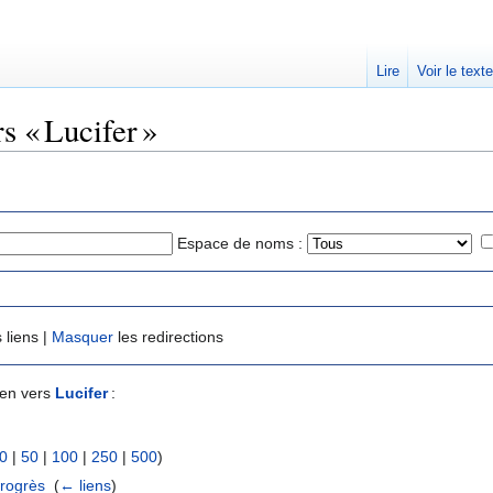
Lire
Voir le text
s « Lucifer »
Espace de noms :
 liens |
Masquer
les redirections
ien vers
Lucifer
:
0
|
50
|
100
|
250
|
500
)
progrès
‎
(
← liens
)