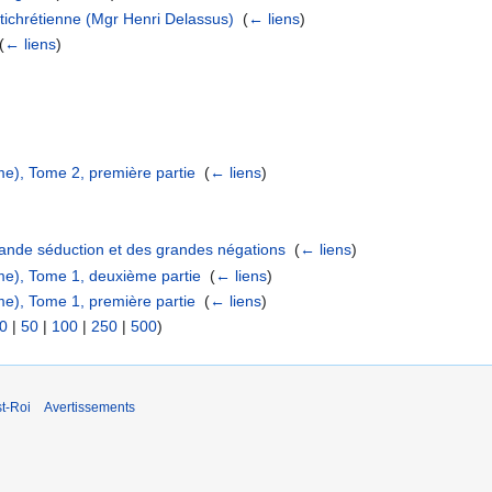
ntichrétienne (Mgr Henri Delassus)
‎
(
← liens
)
(
← liens
)
me), Tome 2, première partie
‎
(
← liens
)
rande séduction et des grandes négations
‎
(
← liens
)
me), Tome 1, deuxième partie
‎
(
← liens
)
me), Tome 1, première partie
‎
(
← liens
)
0
|
50
|
100
|
250
|
500
)
t-Roi
Avertissements