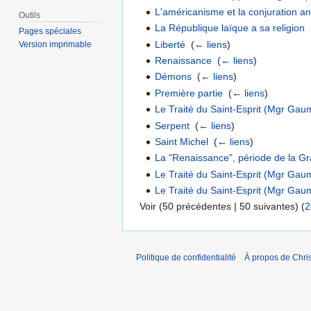
L'américanisme et la conjuration a
Outils
La République laïque a sa religion
‎
Pages spéciales
Liberté
‎
(
← liens
)
Version imprimable
Renaissance
‎
(
← liens
)
Démons
‎
(
← liens
)
Première partie
‎
(
← liens
)
Le Traité du Saint-Esprit (Mgr Gau
Serpent
‎
(
← liens
)
Saint Michel
‎
(
← liens
)
La "Renaissance", période de la G
Le Traité du Saint-Esprit (Mgr Gau
Le Traité du Saint-Esprit (Mgr Gau
Voir (50 précédentes | 50 suivantes) (
2
Politique de confidentialité
À propos de Chris