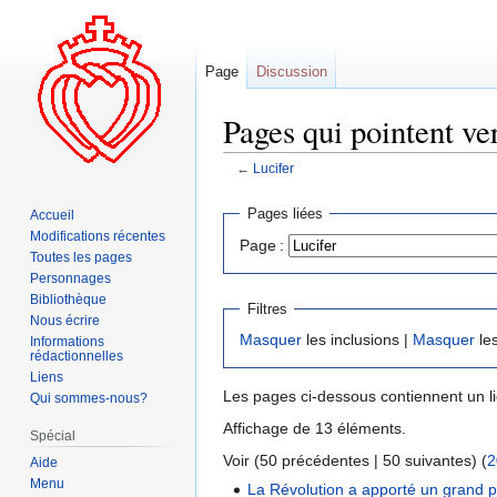
Page
Discussion
Pages qui pointent ver
←
Lucifer
Aller
Aller
Pages liées
Accueil
à
à
Modifications récentes
Page :
la
la
Toutes les pages
navigation
recherche
Personnages
Bibliothèque
Filtres
Nous écrire
Masquer
les inclusions |
Masquer
les
Informations
rédactionnelles
Liens
Les pages ci-dessous contiennent un l
Qui sommes-nous?
Affichage de 13 éléments.
Spécial
Voir (50 précédentes | 50 suivantes) (
2
Aide
Menu
La Révolution a apporté un grand 