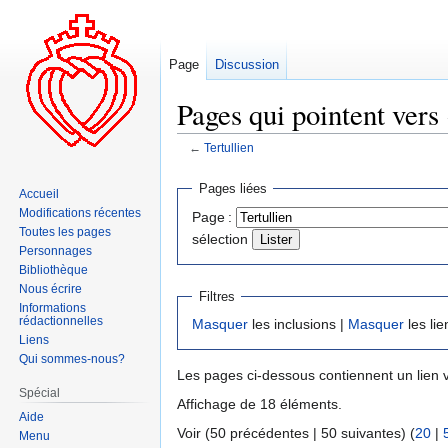
Page
Discussion
Pages qui pointent vers 
←
Tertullien
Aller
Aller
Pages liées
Accueil
à
à
Modifications récentes
Page :
la
la
Toutes les pages
sélection
navigation
recherche
Personnages
Bibliothèque
Nous écrire
Filtres
Informations
rédactionnelles
Masquer
les inclusions |
Masquer
les lie
Liens
Qui sommes-nous?
Les pages ci-dessous contiennent un lien 
Spécial
Affichage de 18 éléments.
Aide
Voir (50 précédentes | 50 suivantes) (
20
|
Menu