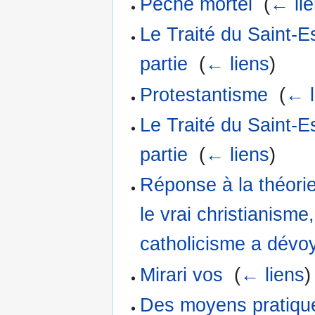
Péché mortel
‎
(
← li
Le Traité du Saint-
partie
‎
(
← liens
)
Protestantisme
‎
(
← l
Le Traité du Saint-
partie
‎
(
← liens
)
Réponse à la théorie
le vrai christianisme,
catholicisme a dévoy
Mirari vos
‎
(
← liens
)
Des moyens pratiques