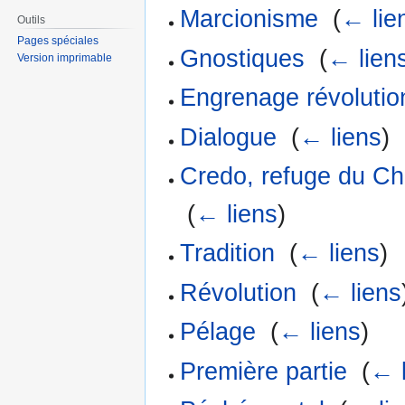
Marcionisme
‎
(
← lie
Outils
Pages spéciales
Gnostiques
‎
(
← lien
Version imprimable
Engrenage révolutio
Dialogue
‎
(
← liens
)
Credo, refuge du Ch
‎
(
← liens
)
Tradition
‎
(
← liens
)
Révolution
‎
(
← liens
Pélage
‎
(
← liens
)
Première partie
‎
(
← 