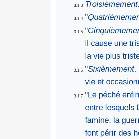
Troisièmement
3.1.3
"
Quatrièmemen
3.1.4
"
Cinquièmeme
3.1.5
il cause une tr
la vie plus tri
"
Sixièmement
.
3.1.6
vie et occasion
"Le péché enfi
3.1.7
entre lesquels 
famine, la guerr
font périr des