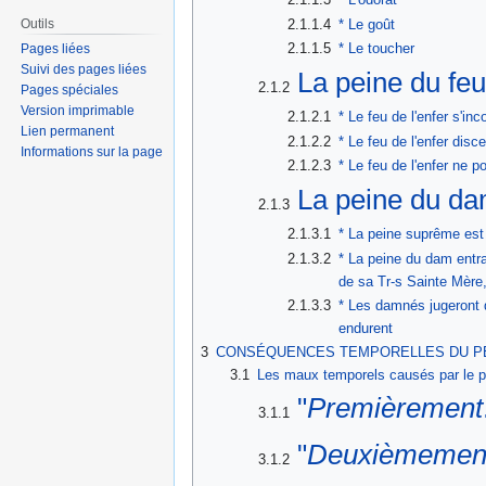
Outils
2.1.1.4
* Le goût
2.1.1.5
* Le toucher
Pages liées
Suivi des pages liées
La peine du fe
2.1.2
Pages spéciales
Version imprimable
2.1.2.1
* Le feu de l'enfer s'i
Lien permanent
2.1.2.2
* Le feu de l'enfer dis
Informations sur la page
2.1.2.3
* Le feu de l'enfer ne 
La peine du d
2.1.3
2.1.3.1
* La peine suprême est 
2.1.3.2
* La peine du dam entra
de sa Tr-s Sainte Mère
2.1.3.3
* Les damnés jugeront d
endurent
3
CONSÉQUENCES TEMPORELLES DU P
3.1
Les maux temporels causés par le p
"
Premièrement
3.1.1
"
Deuxièmemen
3.1.2