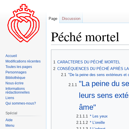
Page
Discussion
Péché mortel
Aller
Aller
Accueil
à
à
Modifications récentes
1
CARACTERES DU PÉCHÉ MORTEL
la
la
Toutes les pages
2
CONSÉQUENCES DU PÉCHÉ APRÈS LA
navigation
recherche
Personnages
2.1
"De la peine des sens extérieurs et 
Bibliothèque
"La peine du se
Nous écrire
2.1.1
Informations
rédactionnelles
leurs sens exté
Liens
Qui sommes-nous?
âme"
Spécial
2.1.1.1
* Les yeux
Aide
2.1.1.2
* L'oreille
Menu
2.1.1.3
* L'odorat