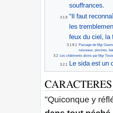
souffrances.
"Il faut recon
3.1.8
les tremblement
feux du ciel, la
3.1.8.1
Passage de Mgr Gaume s
ruisseaux, piscines, bai
3.2
Les châtiments divins par Mgr Tissie
Le sida est un 
3.2.1
CARACTERES
"Quiconque y réfl