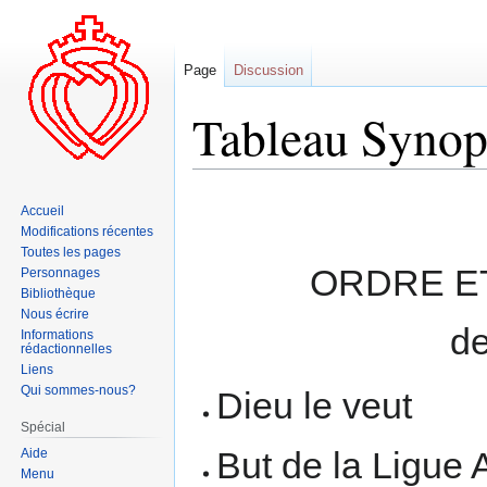
Page
Discussion
Tableau Synop
Aller
Aller
Accueil
à
à
Modifications récentes
la
la
Toutes les pages
navigation
recherche
ORDRE E
Personnages
Bibliothèque
Nous écrire
de
Informations
rédactionnelles
Liens
Qui sommes-nous?
Dieu le veut
Spécial
But de la Ligue 
Aide
Menu