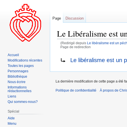
Page
Discussion
Le Libéralisme est un
(Redirigé depuis
Le libéralisme est un péc
Page de redirection
Accueil
Aller
Aller
Rediriger vers :
Le libéralisme est un 
Modifications récentes
à
à
Toutes les pages
la
la
Personnages
navigation
recherche
Bibliothèque
La dernière modification de cette page a été f
Nous écrire
Informations
Politique de confidentialité
À propos de Chris
rédactionnelles
Liens
Qui sommes-nous?
Spécial
Aide
Menu