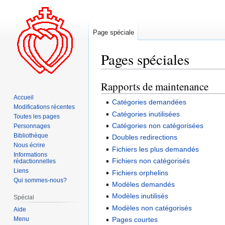
Page spéciale
Pages spéciales
Rapports de maintenance
Aller
Aller
à
à
Accueil
Catégories demandées
la
la
Modifications récentes
Catégories inutilisées
Toutes les pages
navigation
recherche
Catégories non catégorisées
Personnages
Bibliothèque
Doubles redirections
Nous écrire
Fichiers les plus demandés
Informations
Fichiers non catégorisés
rédactionnelles
Liens
Fichiers orphelins
Qui sommes-nous?
Modèles demandés
Modèles inutilisés
Spécial
Modèles non catégorisés
Aide
Menu
Pages courtes