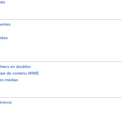
ués
centes
liées
chiers en doublon
type de contenu MIME
 les médias
érence