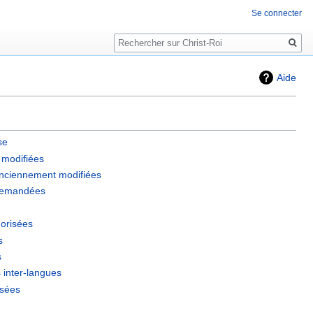
Se connecter
Rechercher
Aide
se
 modifiées
anciennement modifiées
 demandées
orisées
s
s
 inter-langues
ssées