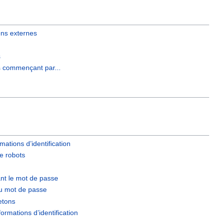
ens externes
s
s commençant par...
rmations d’identification
e robots
nt le mot de passe
 du mot de passe
jetons
ormations d’identification