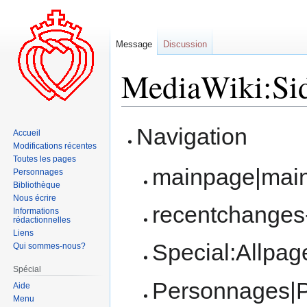
Message
Discussion
MediaWiki:Si
Aller
Aller
Navigation
Accueil
à
à
Modifications récentes
la
la
Toutes les pages
mainpage|mai
navigation
recherche
Personnages
Bibliothèque
Nous écrire
recentchanges
Informations
rédactionnelles
Liens
Special:Allpag
Qui sommes-nous?
Spécial
Personnages|
Aide
Menu