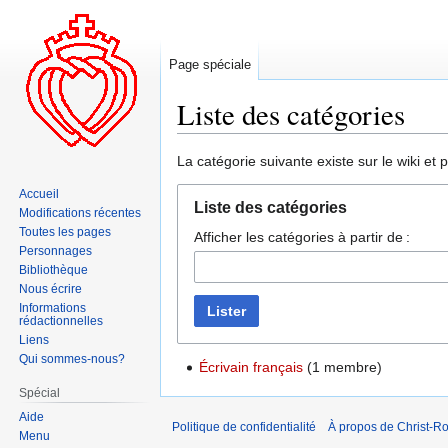
Page spéciale
Liste des catégories
Aller
Aller
La catégorie suivante existe sur le wiki et 
à
à
Accueil
la
la
Liste des catégories
Modifications récentes
navigation
recherche
Toutes les pages
Afficher les catégories à partir de :
Personnages
Bibliothèque
Nous écrire
Informations
Lister
rédactionnelles
Liens
Qui sommes-nous?
Écrivain français
‏‎ (1 membre)
Spécial
Aide
Politique de confidentialité
À propos de Christ-Ro
Menu