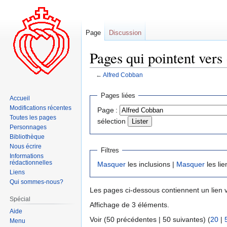
Page
Discussion
Pages qui pointent vers
←
Alfred Cobban
Aller
Aller
Pages liées
Accueil
à
à
Modifications récentes
Page :
la
la
Toutes les pages
sélection
navigation
recherche
Personnages
Bibliothèque
Nous écrire
Filtres
Informations
rédactionnelles
Masquer
les inclusions |
Masquer
les lie
Liens
Qui sommes-nous?
Les pages ci-dessous contiennent un lien 
Spécial
Affichage de 3 éléments.
Aide
Voir (50 précédentes | 50 suivantes) (
20
|
Menu