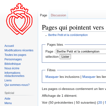
Page
Discussion
Pages qui pointent vers 
←
Berthe Petit et la corédemption
Aller
Aller
Pages liées
Accueil
à
à
Modifications récentes
Page :
la
la
Toutes les pages
sélection
navigation
recherche
Personnages
Bibliothèque
Nous écrire
Filtres
Informations
rédactionnelles
Masquer
les inclusions |
Masquer
les lie
Liens
Qui sommes-nous?
Les pages ci-dessous contiennent un lien 
Spécial
Affichage de 1 élément.
Aide
Voir (50 précédentes | 50 suivantes) (
20
|
Menu