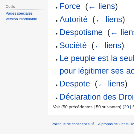
Force
‎
(
← liens
)
Outils
Pages spéciales
Autorité
‎
(
← liens
)
Version imprimable
Despotisme
‎
(
← lien
Société
‎
(
← liens
)
Le peuple est la seul
pour légitimer ses a
Despote
‎
(
← liens
)
Déclaration des Dro
Voir (50 précédentes | 50 suivantes) (
20
|
Politique de confidentialité
À propos de Christ-Ro