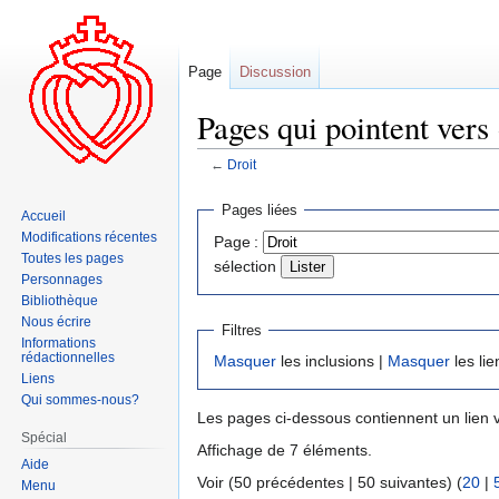
Page
Discussion
Pages qui pointent vers 
←
Droit
Aller
Aller
Pages liées
Accueil
à
à
Modifications récentes
Page :
la
la
Toutes les pages
sélection
navigation
recherche
Personnages
Bibliothèque
Nous écrire
Filtres
Informations
rédactionnelles
Masquer
les inclusions |
Masquer
les lie
Liens
Qui sommes-nous?
Les pages ci-dessous contiennent un lien 
Spécial
Affichage de 7 éléments.
Aide
Voir (50 précédentes | 50 suivantes) (
20
|
Menu