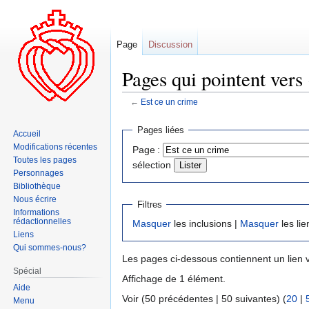
Page
Discussion
Pages qui pointent vers 
←
Est ce un crime
Aller
Aller
Pages liées
Accueil
à
à
Modifications récentes
Page :
la
la
Toutes les pages
sélection
navigation
recherche
Personnages
Bibliothèque
Nous écrire
Filtres
Informations
rédactionnelles
Masquer
les inclusions |
Masquer
les lie
Liens
Qui sommes-nous?
Les pages ci-dessous contiennent un lien 
Spécial
Affichage de 1 élément.
Aide
Voir (50 précédentes | 50 suivantes) (
20
|
Menu