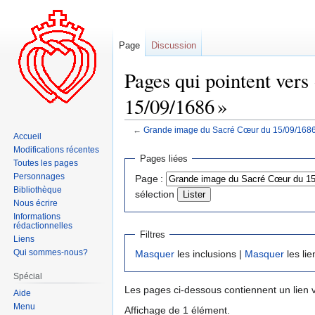
Page
Discussion
Pages qui pointent ver
15/09/1686 »
←
Grande image du Sacré Cœur du 15/09/168
Accueil
Modifications récentes
Aller
Aller
Pages liées
Toutes les pages
à
à
Personnages
Page :
la
la
Bibliothèque
sélection
navigation
recherche
Nous écrire
Informations
rédactionnelles
Filtres
Liens
Qui sommes-nous?
Masquer
les inclusions |
Masquer
les lie
Spécial
Les pages ci-dessous contiennent un lien 
Aide
Menu
Affichage de 1 élément.