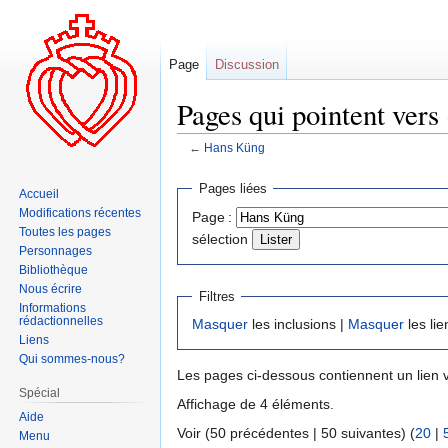
Page
Discussion
Pages qui pointent vers
←
Hans Küng
Aller
Aller
Pages liées
Accueil
à
à
Modifications récentes
Page :
la
la
Toutes les pages
sélection
navigation
recherche
Personnages
Bibliothèque
Nous écrire
Filtres
Informations
rédactionnelles
Masquer
les inclusions |
Masquer
les lie
Liens
Qui sommes-nous?
Les pages ci-dessous contiennent un lien 
Spécial
Affichage de 4 éléments.
Aide
Voir (50 précédentes | 50 suivantes) (
20
|
Menu