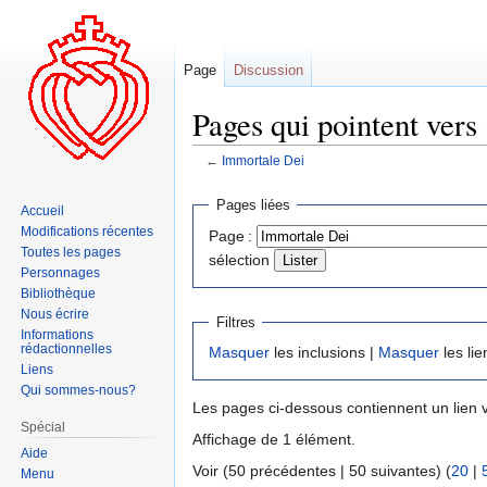
Page
Discussion
Pages qui pointent vers
←
Immortale Dei
Aller
Aller
Pages liées
Accueil
à
à
Modifications récentes
Page :
la
la
Toutes les pages
sélection
navigation
recherche
Personnages
Bibliothèque
Nous écrire
Filtres
Informations
rédactionnelles
Masquer
les inclusions |
Masquer
les lie
Liens
Qui sommes-nous?
Les pages ci-dessous contiennent un lien 
Spécial
Affichage de 1 élément.
Aide
Voir (50 précédentes | 50 suivantes) (
20
|
Menu