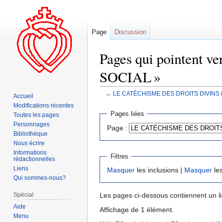
Page
Discussion
Pages qui pointen
SOCIAL »
←
LE CATÉCHISME DES DROITS DIVINS
Accueil
Modifications récentes
Aller
Aller
Pages liées
Toutes les pages
à
à
Personnages
Page :
la
la
Bibliothèque
navigation
recherche
Nous écrire
Informations
Filtres
rédactionnelles
Liens
Masquer
les inclusions |
Masquer
les
Qui sommes-nous?
Spécial
Les pages ci-dessous contiennent un l
Aide
Affichage de 1 élément.
Menu