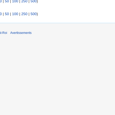
0
|
50
|
100
|
250
|
500
)
0
|
50
|
100
|
250
|
500
)
t-Roi
Avertissements