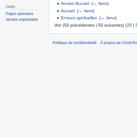
Ancien:Accueil
‎
(
← liens
)
Outils
Accueil
‎
(
← liens
)
Pages spéciales
Erreurs spirituelles
‎
(
← liens
)
Version imprimable
Voir (50 précédentes | 50 suivantes) (
20
|
Politique de confidentialité
À propos de Christ-Ro