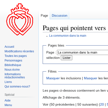
Page
Discussion
Pages qui pointent ver
←
La communion dans la main
Aller
Aller
Pages liées
Accueil
à
à
Modifications récentes
Page :
la
la
Toutes les pages
sélection
navigation
recherche
Personnages
Bibliothèque
Nous écrire
Filtres
Informations
rédactionnelles
Masquer
les inclusions |
Masquer
les lie
Liens
Qui sommes-nous?
Les pages ci-dessous contiennent un lien 
Spécial
Affichage de 3 éléments.
Aide
Voir (50 précédentes | 50 suivantes) (
20
|
Menu