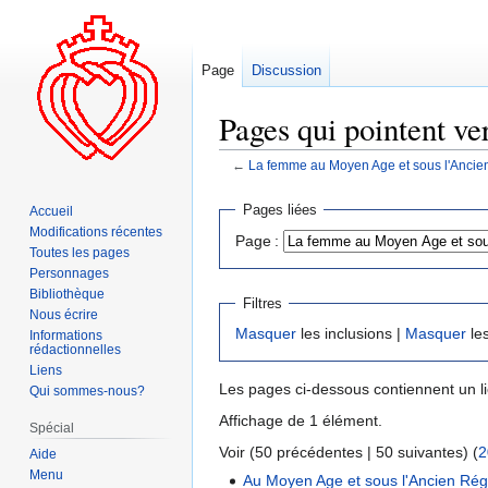
Page
Discussion
Pages qui pointent v
←
La femme au Moyen Age et sous l'Ancie
Aller
Aller
Pages liées
Accueil
à
à
Modifications récentes
Page :
la
la
Toutes les pages
navigation
recherche
Personnages
Bibliothèque
Filtres
Nous écrire
Masquer
les inclusions |
Masquer
les
Informations
rédactionnelles
Liens
Les pages ci-dessous contiennent un l
Qui sommes-nous?
Affichage de 1 élément.
Spécial
Voir (50 précédentes | 50 suivantes) (
2
Aide
Menu
Au Moyen Age et sous l'Ancien Régim