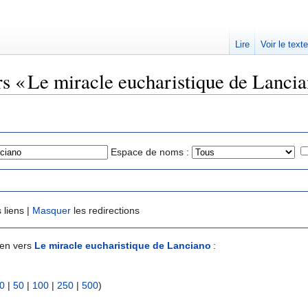
Lire
Voir le text
rs « Le miracle eucharistique de Lancia
Espace de noms :
 liens |
Masquer
les redirections
ien vers
Le miracle eucharistique de Lanciano
:
0
|
50
|
100
|
250
|
500
)