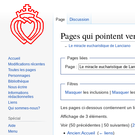
Page
Discussion
Pages qui pointent ve
←
Le miracle eucharistique de Lanciano
Aller
Aller
Pages liées
Accueil
à
à
Modifications récentes
Page :
la
la
Toutes les pages
navigation
recherche
Personnages
Bibliothèque
Filtres
Nous écrire
Masquer
les inclusions |
Masquer
les
Informations
rédactionnelles
Liens
Les pages ci-dessous contiennent un l
Qui sommes-nous?
Affichage de 3 éléments.
Spécial
Voir (50 précédentes | 50 suivantes) (
2
Aide
Menu
Ancien:Accueil
‎
(
← liens
)