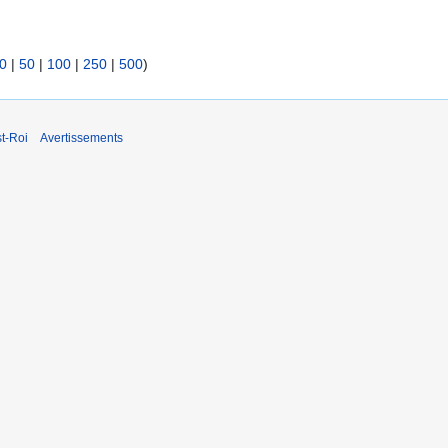
0
|
50
|
100
|
250
|
500
)
t-Roi
Avertissements