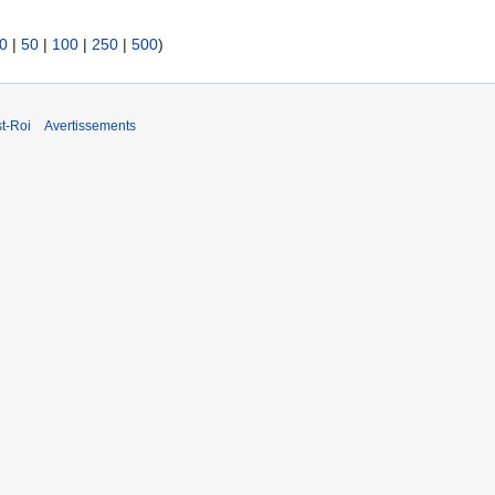
0
|
50
|
100
|
250
|
500
)
t-Roi
Avertissements