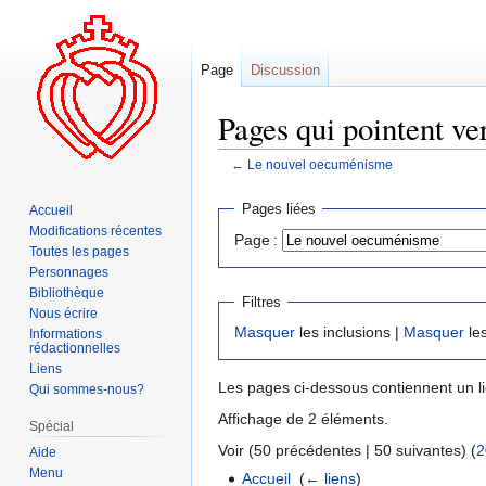
Page
Discussion
Pages qui pointent v
←
Le nouvel oecuménisme
Aller
Aller
Pages liées
Accueil
à
à
Modifications récentes
Page :
la
la
Toutes les pages
navigation
recherche
Personnages
Bibliothèque
Filtres
Nous écrire
Masquer
les inclusions |
Masquer
les
Informations
rédactionnelles
Liens
Les pages ci-dessous contiennent un l
Qui sommes-nous?
Affichage de 2 éléments.
Spécial
Voir (50 précédentes | 50 suivantes) (
2
Aide
Menu
Accueil
‎
(
← liens
)