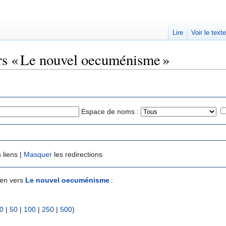
Lire
Voir le text
ers « Le nouvel oecuménisme »
Espace de noms :
 liens |
Masquer
les redirections
ien vers
Le nouvel oecuménisme
:
0
|
50
|
100
|
250
|
500
)