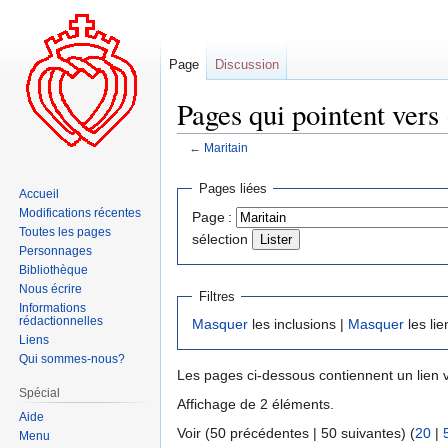
Page
Discussion
Pages qui pointent vers 
←
Maritain
Aller
Aller
Pages liées
Accueil
à
à
Modifications récentes
Page :
la
la
Toutes les pages
sélection
navigation
recherche
Personnages
Bibliothèque
Nous écrire
Filtres
Informations
rédactionnelles
Masquer
les inclusions |
Masquer
les lie
Liens
Qui sommes-nous?
Les pages ci-dessous contiennent un lien 
Spécial
Affichage de 2 éléments.
Aide
Voir (50 précédentes | 50 suivantes) (
20
|
Menu