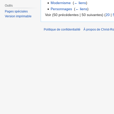
Modernisme
‎
(
← liens
)
Outils
Personnages
‎
(
← liens
)
Pages spéciales
Voir (50 précédentes | 50 suivantes) (
20
|
Version imprimable
Politique de confidentialité
À propos de Christ-Ro