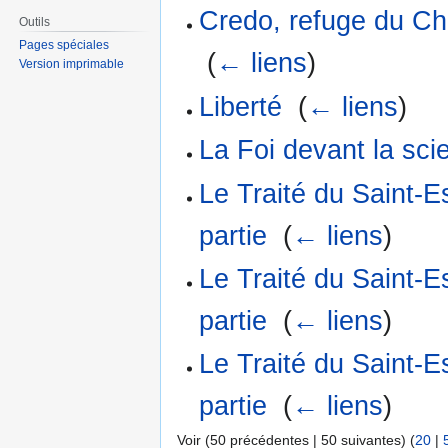
Credo, refuge du Ch
Outils
Pages spéciales
‎
(
← liens
)
Version imprimable
Liberté
‎
(
← liens
)
La Foi devant la sc
Le Traité du Saint-
partie
‎
(
← liens
)
Le Traité du Saint-
partie
‎
(
← liens
)
Le Traité du Saint-
partie
‎
(
← liens
)
Voir (50 précédentes | 50 suivantes) (
20
|