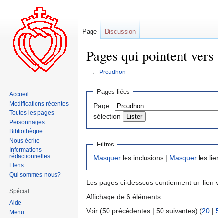
Page
Discussion
Pages qui pointent vers
←
Proudhon
Aller
Aller
Pages liées
Accueil
à
à
Modifications récentes
Page :
la
la
Toutes les pages
sélection
navigation
recherche
Personnages
Bibliothèque
Nous écrire
Filtres
Informations
rédactionnelles
Masquer
les inclusions |
Masquer
les lie
Liens
Qui sommes-nous?
Les pages ci-dessous contiennent un lien 
Spécial
Affichage de 6 éléments.
Aide
Voir (50 précédentes | 50 suivantes) (
20
|
Menu