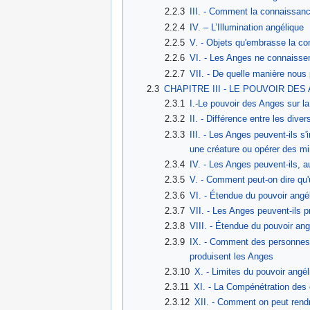
2.2.3
III. - Comment la connaissance
2.2.4
IV. – L’Illumination angélique
2.2.5
V. - Objets qu'embrasse la c
2.2.6
VI. - Les Anges ne connaisse
2.2.7
VII. - De quelle manière nou
2.3
CHAPITRE III - LE POUVOIR DE
2.3.1
I.-Le pouvoir des Anges sur la
2.3.2
II. - Différence entre les dive
2.3.3
III. - Les Anges peuvent-ils s'
une créature ou opérer des mi
2.3.4
IV. - Les Anges peuvent-ils, 
2.3.5
V. - Comment peut-on dire qu'u
2.3.6
VI. - Étendue du pouvoir angél
2.3.7
VII. - Les Anges peuvent-ils 
2.3.8
VIII. - Étendue du pouvoir an
2.3.9
IX. - Comment des personnes 
produisent les Anges
2.3.10
X. - Limites du pouvoir angé
2.3.11
XI. - La Compénétration des
2.3.12
XII. - Comment on peut rend