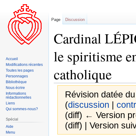
Page
Discussion
Cardinal LÉPI
le spiritisme e
Accueil
Modifications récentes
catholique
Toutes les pages
Personnages
Bibliothèque
Nous écrire
Révision datée du
Informations
rédactionnelles
(
discussion
|
contr
Liens
Qui sommes-nous?
(diff) ← Version pr
Spécial
(diff) | Version sui
Aide
Menu