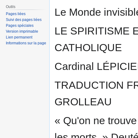
Aller
Aller
Outils
Le Monde invisibl
à
à
Pages liées
Suivi des pages liées
la
la
Pages spéciales
navigation
recherche
LE SPIRITISME 
Version imprimable
Lien permanent
Informations sur la page
CATHOLIQUE
Cardinal LÉPICIE
TRADUCTION F
GROLLEAU
« Qu'on ne trouve
les morts. » Deut