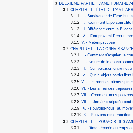
3
DEUXIÈME PARTIE - L'AME HUMAINE 
3.1
CHAPITRE I - ÉTAT DE L'AME AP
3.1.1
I. - Survivance de l'âme huma
3.1.2
II. - Comment la personnalité
3.1.3
III. Différence entre la Biloc
3.1.4
IV. - D'où provient l'erreur c
3.1.5
V. - Métempsycose
3.2
CHAPITRE II - LA CONNAISSANC
3.2.1
I. - Comment s'acquiert la co
3.2.2
II. - Nature de la connaissanc
3.2.3
III. - Comparaison entre notr
3.2.4
IV. - Quels objets particulier
3.2.5
V. - Les manifestations spiri
3.2.6
VI. - Les âmes des trépassés 
3.2.7
VII. - Comment nous pouvons
3.2.8
VIII. - Une âme séparée peut
3.2.9
IX. - Pouvons-nous, au moye
3.2.10
X. - Pouvons-nous manifest
3.3
CHAPITRE III - POUVOIR DES A
3.3.1
I. - L'âme séparée du corps a-