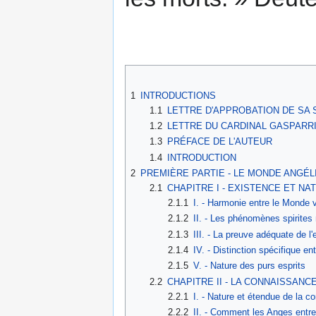
1
INTRODUCTIONS
1.1
LETTRE D'APPROBATION DE SA 
1.2
LETTRE DU CARDINAL GASPARR
1.3
PRÉFACE DE L'AUTEUR
1.4
INTRODUCTION
2
PREMIÈRE PARTIE - LE MONDE ANGÉL
2.1
CHAPITRE I - EXISTENCE ET N
2.1.1
I. - Harmonie entre le Monde v
2.1.2
II. - Les phénomènes spirites 
2.1.3
III. - La preuve adéquate de l
2.1.4
IV. - Distinction spécifique 
2.1.5
V. - Nature des purs esprits
2.2
CHAPITRE II - LA CONNAISSANC
2.2.1
I. - Nature et étendue de la 
2.2.2
II. - Comment les Anges entr