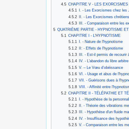
4.5
CHAPITRE V - LES EXORCISMES 
4.5.1
I. - Les Exorcismes chez les 
4.5.2
II. - Les Exorcismes chrétien
4.5.3
III. - Comparaison entre les e
5
QUATRIÈME PARTIE - HYPNOTISME ET
5.1
CHAPITRE I - L'HYPNOTISME
5.1.1
I. - Nature de l'hypnotisme
5.1.2
II: - Effets de l'hypnotisme
5.1.3
III. - Est-il permis de recourir
5.1.4
IV. - L'abandon du libre arbitr
5.1.5
V. – Le Vœu d’obéissance
5.1.6
VI. - Usage et abus de l'hypn
5.1.7
VII. - Guérisons dues à l'hyp
5.1.8
VIII. - Affinité entre l'hypnoti
5.2
CHAPITRE II - TÉLÉPATHIE ET T
5.2.1
I. - Hypothèse de la personna
5.2.2
II. - Théorie des vibrations m
5.2.3
III. - Hypothèse d'un fluide m
5.2.4
IV. - Insuffisance des hypoth
5.2.5
V. - Comparaison entre les m