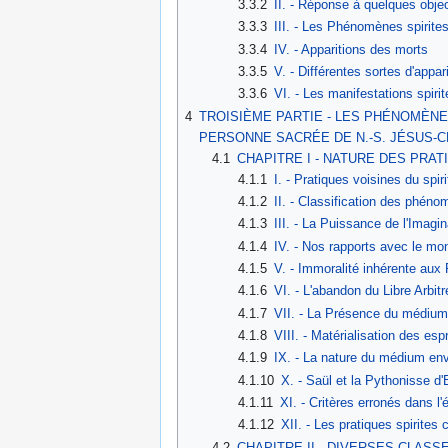
3.3.2
II. - Réponse à quelques obje
3.3.3
III. - Les Phénomènes spirite
3.3.4
IV. - Apparitions des morts
3.3.5
V. - Différentes sortes d'appa
3.3.6
VI. - Les manifestations spiri
4
TROISIÈME PARTIE - LES PHÉNOMÈNE
PERSONNE SACRÉE DE N.-S. JÉSUS-C
4.1
CHAPITRE I - NATURE DES PRAT
4.1.1
I. - Pratiques voisines du spir
4.1.2
II. - Classification des phén
4.1.3
III. - La Puissance de l'Imagin
4.1.4
IV. - Nos rapports avec le mon
4.1.5
V. - Immoralité inhérente aux 
4.1.6
VI. - L'abandon du Libre Arbit
4.1.7
VII. - La Présence du médium
4.1.8
VIII. - Matérialisation des espr
4.1.9
IX. - La nature du médium envi
4.1.10
X. - Saül et la Pythonisse d
4.1.11
XI. - Critères erronés dans l'
4.1.12
XII. - Les pratiques spirites
4.2
CHAPITRE II - DIVERSES CLASS