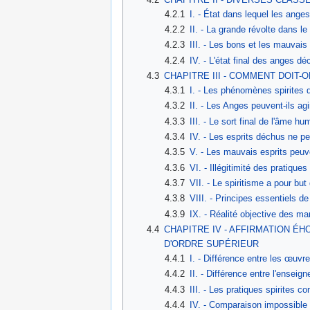
4.2.1
I. - État dans lequel les an
4.2.2
II. - La grande révolte dans le
4.2.3
III. - Les bons et les mauvai
4.2.4
IV. - L'état final des anges d
4.3
CHAPITRE III - COMMENT DOIT
4.3.1
I. - Les phénomènes spirites d
4.3.2
II. - Les Anges peuvent-ils 
4.3.3
III. - Le sort final de l'âme h
4.3.4
IV. - Les esprits déchus ne p
4.3.5
V. - Les mauvais esprits peuv
4.3.6
VI. - Illégitimité des pratiques
4.3.7
VII. - Le spiritisme a pour but 
4.3.8
VIII. - Principes essentiels de
4.3.9
IX. - Réalité objective des ma
4.4
CHAPITRE IV - AFFIRMATION É
D'ORDRE SUPÉRIEUR
4.4.1
I. - Différence entre les œuv
4.4.2
II. - Différence entre l'ensei
4.4.3
III. - Les pratiques spirites 
4.4.4
IV. - Comparaison impossible e