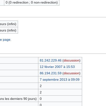
0 (0 redirection ; 0 non-redirection)
eurs (infini)
eurs (infini)
te page.
81.242.229.46
(
discussion
)
12 février 2007 à 15:53
86.194.231.59
(
discussion
)
7 septembre 2013 à 09:09
2
2
s les derniers 90 jours)
0
0