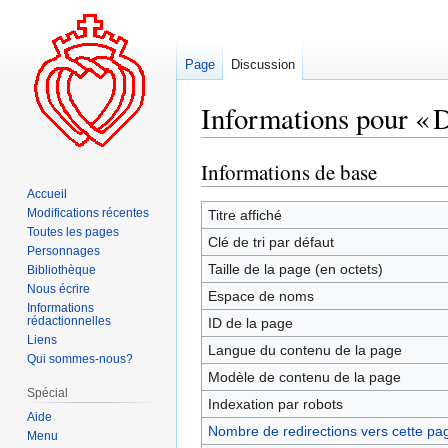
Page
Discussion
Informations pour « 
Informations de base
Aller
Aller
à
à
Accueil
la
la
Modifications récentes
Titre affiché
Toutes les pages
navigation
recherche
Clé de tri par défaut
Personnages
Taille de la page (en octets)
Bibliothèque
Nous écrire
Espace de noms
Informations
rédactionnelles
ID de la page
Liens
Langue du contenu de la page
Qui sommes-nous?
Modèle de contenu de la page
Spécial
Indexation par robots
Aide
Nombre de redirections vers cette pa
Menu