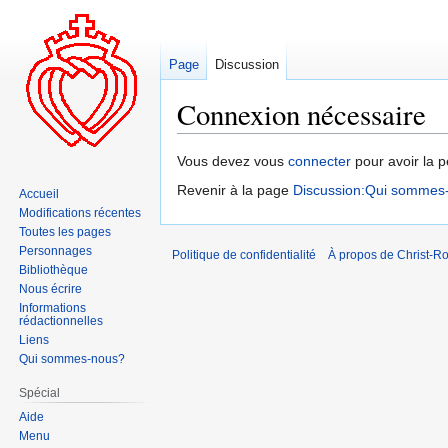
Page
Discussion
Connexion nécessaire
Aller
Aller
Vous devez vous
connecter
pour avoir la p
à
à
Revenir à la page
Discussion:Qui sommes
Accueil
la
la
Modifications récentes
navigation
recherche
Toutes les pages
Personnages
Politique de confidentialité
À propos de Christ-Ro
Bibliothèque
Nous écrire
Informations
rédactionnelles
Liens
Qui sommes-nous?
Spécial
Aide
Menu