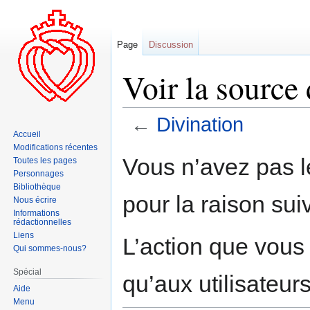
Page
Discussion
Voir la source
←
Divination
Accueil
Modifications récentes
Aller
Aller
Vous n’avez pas le
Toutes les pages
à
à
Personnages
la
la
Bibliothèque
pour la raison sui
navigation
recherche
Nous écrire
Informations
rédactionnelles
Liens
L’action que vous
Qui sommes-nous?
Spécial
qu’aux utilisateur
Aide
Menu