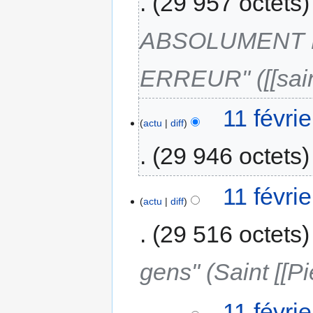
29 957 octets
ABSOLUMENT 
ERREUR" ([[saint
11 févri
actu
diff
29 946 octets
11 févri
actu
diff
29 516 octets
gens" (Saint [[Pi
11 févri