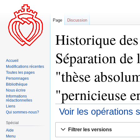
Page
Discussion
Historique des
Séparation de l
Accueil
Modifications récentes
"thèse absolum
Toutes les pages
Personnages
Bibliothèque
"pernicieuse er
Nous écrire
Informations
rédactionnelles
Liens
Voir les opérations 
Qui sommes-nous?
Spécial
Aller
Aller
Filtrer les versions
Aide
à
à
Menu
la
la