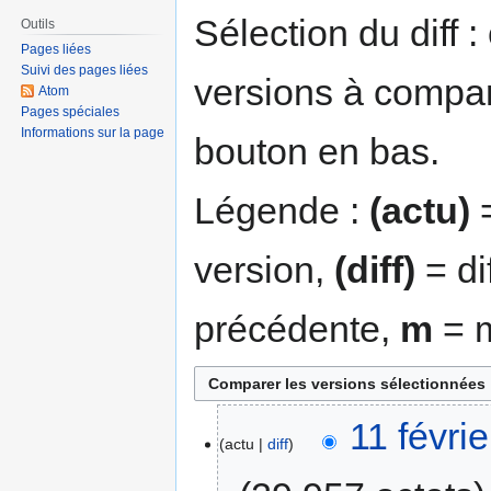
navigation
recherche
Sélection du diff 
Outils
Pages liées
Suivi des pages liées
versions à compar
Atom
Pages spéciales
Informations sur la page
bouton en bas.
Légende :
(actu)
=
version,
(diff)
= di
précédente,
m
= m
11 févri
actu
diff