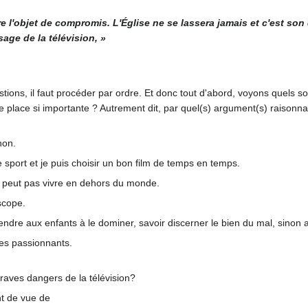
tre l'objet de compromis. L'Église ne se lassera jamais et c'est so
sage de la télévision, »
ns, il faut procéder par ordre. Et donc tout d'abord, voyons quels sont
ne place si importante ? Autrement dit, par quel(s) argument(s) raisonnab
non.
e sport et je puis choisir un bon film de temps en temps.
 ne peut pas vivre en dehors du monde.
scope.
ndre aux enfants à le dominer, savoir discerner le bien du mal, sinon a
ites passionnants.
raves dangers de la télévision?
t de vue de