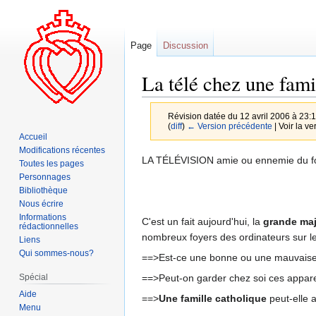
Page
Discussion
La télé chez une fami
Révision datée du 12 avril 2006 à 23:
(
diff
)
← Version précédente
| Voir la ve
Accueil
Modifications récentes
Aller
Aller
LA TÉLÉVISION amie ou ennemie du fo
Toutes les pages
à
à
Personnages
la
la
Bibliothèque
Nous écrire
navigation
recherche
Informations
C'est un fait aujourd'hui, la
grande maj
rédactionnelles
nombreux foyers des ordinateurs sur 
Liens
Qui sommes-nous?
==>Est-ce une bonne ou une mauvaise 
==>Peut-on garder chez soi ces appare
Spécial
Aide
==>
Une famille catholique
peut-elle 
Menu