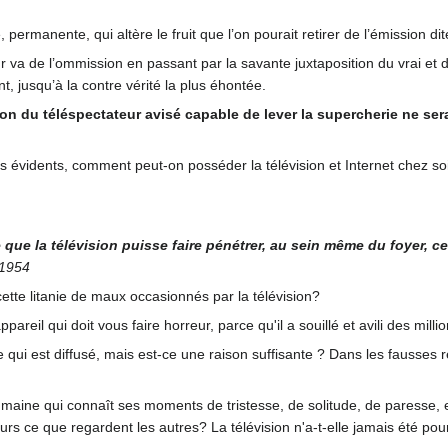
permanente, qui altère le fruit que l’on pourait retirer de l’émission di
r va de l’ommission en passant par la savante juxtaposition du vrai et
t, jusqu’à la contre vérité la plus éhontée.
ion du téléspectateur avisé capable de lever la supercherie ne se
évidents, comment peut-on posséder la télévision et Internet chez soi? I
 que la télévision puisse faire pénétrer, au sein même du foyer
 1954
tte litanie de maux occasionnés par la télévision?
pareil qui doit vous faire horreur, parce qu'il a souillé et avili des mill
 qui est diffusé, mais est-ce une raison suffisante ? Dans les fausses 
aine qui connaît ses moments de tristesse, de solitude, de paresse, et 
ours ce que regardent les autres? La télévision n'a-t-elle jamais été 