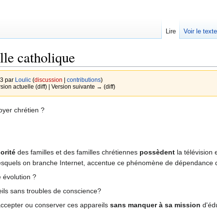
Lire
Voir le text
lle catholique
13 par
Loulic
(
discussion
|
contributions
)
rsion actuelle (diff) | Version suivante → (diff)
yer chrétien ?
orité
des familles et des familles chrétiennes
possèdent
la télévision 
lesquels on branche Internet, accentue ce phénomène de dépendance 
évolution ?
ils sans troubles de conscience?
accepter ou conserver ces appareils
sans manquer à sa mission
d'édu