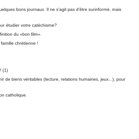
uelques bons journaux. Il ne s'agit pas d'être surinformé, mais
pour étudier votre catéchisme?
finition du «bon film».
famille chrétienne !
! (1)
r de biens véritables (lecture, relations humaines, jeux...), pour
bon catholique.