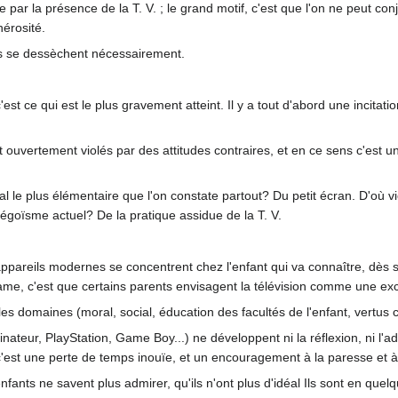
e par la présence de la T. V. ; le grand motif, c'est que l'on ne peut conj
nérosité.
mes se dessèchent nécessairement.
est ce qui est le plus gravement atteint. Il y a tout d'abord une incitati
vertement violés par des attitudes contraires, et en ce sens c'est un s
l le plus élémentaire que l'on constate partout? Du petit écran. D'où v
t égoïsme actuel? De la pratique assidue de la T. V.
 appareils modernes se concentrent chez l'enfant qui va connaître, dè
rame, c'est que certains parents envisagent la télévision comme une e
les domaines (moral, social, éducation des facultés de l'enfant, vertus c
nateur, PlayStation, Game Boy...) ne développent ni la réflexion, ni l'adr
 c'est une perte de temps inouïe, et un encouragement à la paresse et à
fants ne savent plus admirer, qu'ils n'ont plus d'idéal Ils sont en quelq