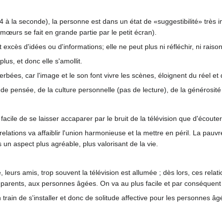
 à la seconde), la personne est dans un état de «suggestibilité» très 
mœurs se fait en grande partie par le petit écran).
excès d'idées ou d'informations; elle ne peut plus ni réfléchir, ni raiso
plus, et donc elle s'amollit.
cerbées, car l'image et le son font vivre les scènes, éloignent du réel e
é de pensée, de la culture personnelle (pas de lecture), de la générosité
 facile de se laisser accaparer par le bruit de la télévision que d'écouter
elations va affaiblir l'union harmonieuse et la mettre en péril. La pauvre
 un aspect plus agréable, plus valorisant de la vie.
e, leurs amis, trop souvent la télévision est allumée ; dès lors, ces rela
x parents, aux personnes âgées. On va au plus facile et par conséquent
train de s'installer et donc de solitude affective pour les personnes âg