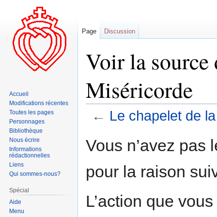
Page
Discussion
Voir la source 
Miséricorde
Accueil
Modifications récentes
←
Le chapelet de la
Toutes les pages
Personnages
Bibliothèque
Aller
Aller
Vous n’avez pas le
Nous écrire
à
à
Informations
rédactionnelles
la
la
Liens
pour la raison sui
navigation
recherche
Qui sommes-nous?
Spécial
L’action que vous
Aide
Menu