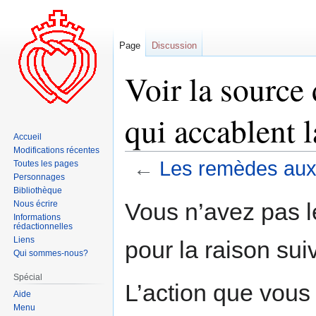
Page
Discussion
Voir la sourc
qui accablent l
Accueil
Modifications récentes
←
Les remèdes aux 
Toutes les pages
Personnages
Bibliothèque
Aller
Aller
Vous n’avez pas le
Nous écrire
à
à
Informations
rédactionnelles
la
la
Liens
pour la raison sui
navigation
recherche
Qui sommes-nous?
Spécial
L’action que vous
Aide
Menu