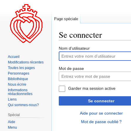
Page spéciale
Se connecter
Aller
Aller
Nom d’utilisateur
à
à
Accueil
la
la
Modifications récentes
navigation
recherche
Toutes les pages
Mot de passe
Personnages
Bibliothèque
Nous écrire
Garder ma session active
Informations
rédactionnelles
Liens
Se connecter
Qui sommes-nous?
Aide pour se connecter
Spécial
Mot de passe oublié ?
Aide
Menu