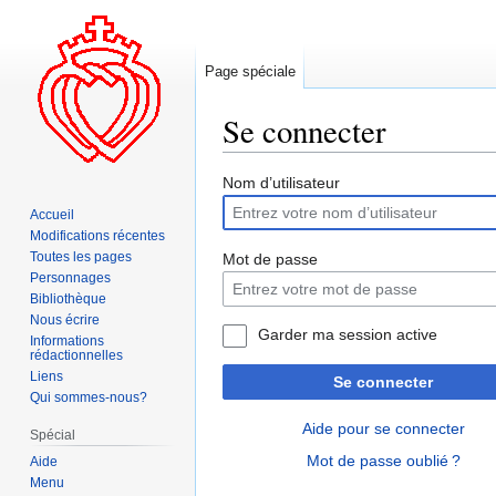
Page spéciale
Se connecter
Aller
Aller
Nom d’utilisateur
à
à
Accueil
la
la
Modifications récentes
navigation
recherche
Toutes les pages
Mot de passe
Personnages
Bibliothèque
Nous écrire
Garder ma session active
Informations
rédactionnelles
Liens
Se connecter
Qui sommes-nous?
Aide pour se connecter
Spécial
Mot de passe oublié ?
Aide
Menu