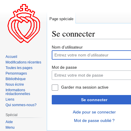
Page spéciale
Se connecter
Aller
Aller
Nom d’utilisateur
à
à
Accueil
la
la
Modifications récentes
navigation
recherche
Mot de passe
Toutes les pages
Personnages
Bibliothèque
Nous écrire
Garder ma session active
Informations
rédactionnelles
Liens
Se connecter
Qui sommes-nous?
Aide pour se connecter
Spécial
Mot de passe oublié ?
Aide
Menu