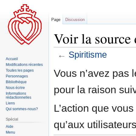
Page
Discussion
Voir la source
←
Spiritisme
Accueil
Modifications récentes
Aller
Aller
Vous n’avez pas le
Toutes les pages
à
à
Personnages
la
la
Bibliothèque
pour la raison sui
navigation
recherche
Nous écrire
Informations
rédactionnelles
Liens
L’action que vous
Qui sommes-nous?
Spécial
qu’aux utilisateur
Aide
Menu