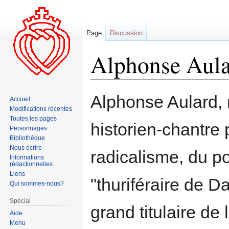
Page
Discussion
Alphonse Aul
Aller
Aller
Alphonse Aulard, ra
Accueil
à
à
Modifications récentes
la
la
Toutes les pages
historien-chantre
navigation
recherche
Personnages
Bibliothèque
Nous écrire
radicalisme, du pos
Informations
rédactionnelles
Liens
"thuriféraire de D
Qui sommes-nous?
Spécial
grand titulaire de 
Aide
Menu