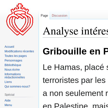
Page
Discussion
Analyse intére
Aller
Aller
Accueil
Gribouille en 
à
à
Modifications récentes
la
la
Toutes les pages
navigation
recherche
Personnages
Le Hamas, placé su
Bibliothèque
Nous écrire
Informations
terroristes par le
rédactionnelles
Liens
Qui sommes-nous?
a non seulement r
Spécial
Aide
en Palestine, mai
Menu