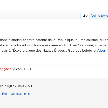
Lire
Voir le text
litant, historien-chantre patenté de la République, du radicalisme, du pos
histoire de la Révolution française créée en 1891, en Sorbonne, suivi pa
 puis à l'École pratique des Hautes Études-, Georges Lefebvre,
Albert
rançaise
, Alcan, 1901.
ite le 8 juin 2005 à 20:21.
t-Roi
Avertissements