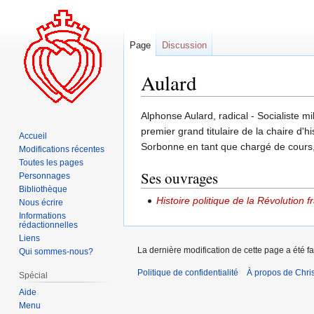
Page
Discussion
Aulard
Aller
Aller
Alphonse Aulard, radical - Socialiste mi
à
à
premier grand titulaire de la chaire d'
Accueil
la
la
Sorbonne en tant que chargé de cours,
Modifications récentes
navigation
recherche
Toutes les pages
Ses ouvrages
Personnages
Bibliothèque
Histoire politique de la Révolution f
Nous écrire
Informations
rédactionnelles
Liens
La dernière modification de cette page a été fa
Qui sommes-nous?
Politique de confidentialité
À propos de Chris
Spécial
Aide
Menu