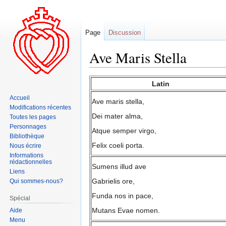
Page
Discussion
Ave Maris Stella
Aller
Aller
Latin
à
à
Accueil
Ave maris stella,
la
la
Modifications récentes
navigation
recherche
Dei mater alma,
Toutes les pages
Personnages
Atque semper virgo,
Bibliothèque
Felix coeli porta.
Nous écrire
Informations
rédactionnelles
Sumens illud ave
Liens
Gabrielis ore,
Qui sommes-nous?
Funda nos in pace,
Spécial
Mutans Evae nomen.
Aide
Menu