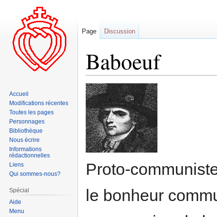
Page
Discussion
Baboeuf
Aller
Aller
Accueil
à
à
Modifications récentes
la
la
Toutes les pages
navigation
recherche
Personnages
Bibliothèque
Nous écrire
Informations
rédactionnelles
Proto-communiste 
Liens
Qui sommes-nous?
le bonheur commun.
Spécial
Aide
Menu