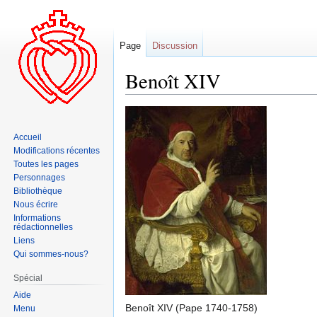
Page
Discussion
Benoît XIV
Aller
Aller
à
à
Accueil
la
la
Modifications récentes
navigation
recherche
Toutes les pages
Personnages
Bibliothèque
Nous écrire
Informations
rédactionnelles
Liens
Qui sommes-nous?
Spécial
Aide
Benoît XIV (Pape 1740-1758)
Menu