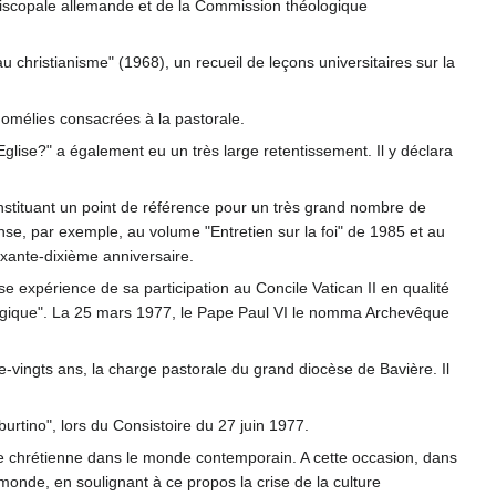
épiscopale allemande et de la Commission théologique
christianisme" (1968), un recueil de leçons universitaires sur la
 homélies consacrées à la pastorale.
glise?" a également eu un très large retentissement. Il y déclara
onstituant un point de référence pour un très grand nombre de
se, par exemple, au volume "Entretien sur la foi" de 1985 et au
oixante-dixième anniversaire.
use expérience de sa participation au Concile Vatican II en qualité
ologique". La 25 mars 1977, le Pape Paul VI le nomma Archevêque
e-vingts ans, la charge pastorale du grand diocèse de Bavière. Il
burtino", lors du Consistoire du 27 juin 1977.
e chrétienne dans le monde contemporain. A cette occasion, dans
 monde, en soulignant à ce propos la crise de la culture