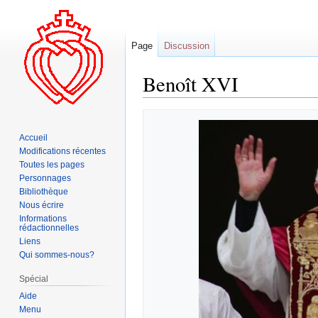
Page
Discussion
Benoît XVI
Aller
Aller
à
à
Accueil
la
la
Modifications récentes
navigation
recherche
Toutes les pages
Personnages
Bibliothèque
Nous écrire
Informations
rédactionnelles
Liens
Qui sommes-nous?
Spécial
Aide
Menu