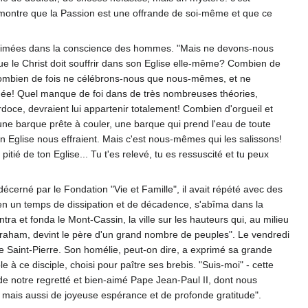
us montre que la Passion est une offrande de soi-même et que ce
 imprimées dans la conscience des hommes. "Mais ne devons-nous
 que le Christ doit souffrir dans son Eglise elle-même? Combien de
 Combien de fois ne célébrons-nous que nous-mêmes, et ne
ée! Quel manque de foi dans de très nombreuses théories,
doce, devraient lui appartenir totalement! Combien d'orgueil et
le une barque prête à couler, une barque qui prend l'eau de toute
n Eglise nous effraient. Mais c'est nous-mêmes qui les salissons!
ié de ton Eglise... Tu t'es relevé, tu es ressuscité et tu peux
décerné par le Fondation "Vie et Famille", il avait répété avec des
n un temps de dissipation et de décadence, s'abîma dans la
entra et fonda le Mont-Cassin, la ville sur les hauteurs qui, au milieu
Abraham, devint le père d'un grand nombre de peuples". Le vendredi
ce Saint-Pierre. Son homélie, peut-on dire, a exprimé sa grande
le à ce disciple, choisi pour paître ses brebis. "Suis-moi" - cette
de notre regretté et bien-aimé Pape Jean-Paul II, dont nous
, mais aussi de joyeuse espérance et de profonde gratitude".