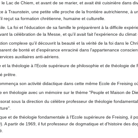
ur le Lac de Chiem, et avant de se marier, et avait été cuisinière dans di
 à Traunstein, une petite ville proche de la frontière autrichienne, à u
il reçut sa formation chrétienne, humaine et culturelle.
e. La foi et l'éducation de sa famille le préparèrent à la difficile expér
nt la célébration de la Messe, et qu'il avait fait l'expérience du climat 
ion complexe qu'il découvrit la beauté et la vérité de la foi dans le Chris
arent de bonté et d'espérance enraciné dans l'appartenance consciente
services auxiliaires anti-aériens.
 et la théologie à l'Ecole supérieure de philosophie et de théologie de F
é prêtre.
mmença son activité didactique dans cette même Ecole de Freising où i
rise en théologie avec un mémoire sur le thème "Peuple et Maison de Dieu
ofessorat sous la direction du célèbre professeur de théologie fondame
ture".
ue et de théologie fondamentale à l'Ecole supérieure de Freising, il p
 A partir de 1969, il fut professeur de dogmatique et d'histoire des d
é.