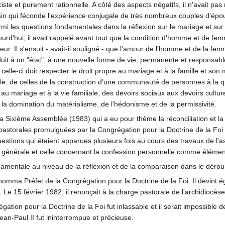
niciste et purement rationnelle. A côté des aspects négatifs, il n'avait 
 qui féconde l'expérience conjugale de très nombreux couples d'époux, 
armi les questions fondamentales dans la réflexion sur le mariage et su
ujourd'hui, il avait rappelé avant tout que la condition d'homme et d
ur. Il s'ensuit - avait-il souligné - que l'amour de l'homme et de la fe
it à un "état", à une nouvelle forme de vie, permanente et responsable. 
celle-ci doit respecter le droit propre au mariage et à la famille et son 
ille: de celles de la construction d'une communauté de personnes à la qu
au mariage et à la vie familiale, des devoirs sociaux aux devoirs culture
a domination du matérialisme, de l'hédonisme et de la permissivité.
a Sixième Assemblée (1983) qui a eu pour thème la réconciliation et la
ns pastorales promulguées par la Congrégation pour la Doctrine de la Foi 
questions qui étaient apparues plusieurs fois au cours des travaux de l'
n générale et celle concernant la confession personnelle comme éléme
ndamentale au niveau de la réflexion et de la comparaison dans le dér
omma Préfet de la Congrégation pour la Doctrine de la Foi. Il devint ég
Le 15 février 1982, il renonçait à la charge pastorale de l'archidiocès
tion pour la Doctrine de la Foi fut inlassable et il serait impossible d
n-Paul II fut ininterrompue et précieuse.