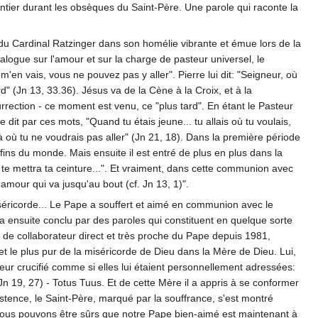
entier durant les obsèques du Saint-Père. Une parole qui raconte la
s du Cardinal Ratzinger dans son homélie vibrante et émue lors de la
ialogue sur l'amour et sur la charge de pasteur universel, le
m'en vais, vous ne pouvez pas y aller". Pierre lui dit: "Seigneur, où
rd" (Jn 13, 33.36). Jésus va de la Cène à la Croix, et à la
rrection - ce moment est venu, ce "plus tard". En étant le Pasteur
 dit par ces mots, "Quand tu étais jeune... tu allais où tu voulais,
à où tu ne voudrais pas aller" (Jn 21, 18). Dans la première période
onfins du monde. Mais ensuite il est entré de plus en plus dans la
 te mettra ta ceinture...". Et vraiment, dans cette communion avec
'amour qui va jusqu'au bout (cf. Jn 13, 1)".
iséricorde... Le Pape a souffert et aimé en communion avec le
l a ensuite conclu par des paroles qui constituent en quelque sorte
, de collaborateur direct et très proche du Pape depuis 1981,
et le plus pur de la miséricorde de Dieu dans la Mère de Dieu. Lui,
eur crucifié comme si elles lui étaient personnellement adressées:
a: Jn 19, 27) - Totus Tuus. Et de cette Mère il a appris à se conformer
tence, le Saint-Père, marqué par la souffrance, s'est montré
. Nous pouvons être sûrs que notre Pape bien-aimé est maintenant à