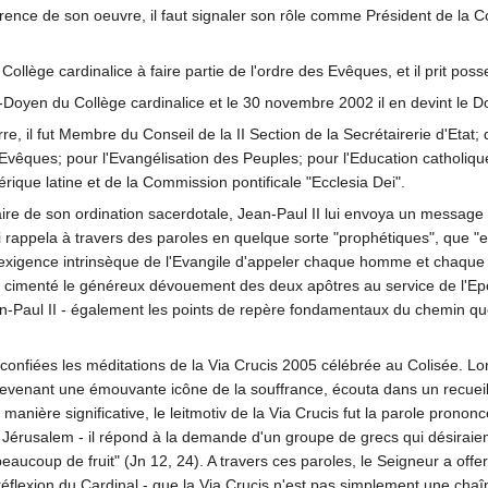
rence de son oeuvre, il faut signaler son rôle comme Président de la 
 Collège cardinalice à faire partie de l'ordre des Evêques, et il prit poss
yen du Collège cardinalice et le 30 novembre 2002 il en devint le Doyen:
re, il fut Membre du Conseil de la II Section de la Secrétairerie d'Etat;
Evêques; pour l'Evangélisation des Peuples; pour l'Education catholique
rique latine et de la Commission pontificale "Ecclesia Dei".
re de son ordination sacerdotale, Jean-Paul II lui envoya un message d
 lui rappela à travers des paroles en quelque sorte "prophétiques", que "
l'exigence intrinsèque de l'Evangile d'appeler chaque homme et chaque
 cimenté le généreux dévouement des deux apôtres au service de l'
Paul II - également les points de repère fondamentaux du chemin que
confiées les méditations de la Via Crucis 2005 célébrée au Colisée. Lors 
evenant une émouvante icône de la souffrance, écouta dans un recueille
manière significative, le leitmotiv de la Via Crucis fut la parole pron
rusalem - il répond à la demande d'un groupe de grecs qui désiraient le
beaucoup de fruit" (Jn 12, 24). A travers ces paroles, le Seigneur a offe
a réflexion du Cardinal - que la Via Crucis n'est pas simplement une ch