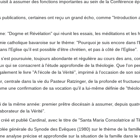
onduisit à assumer des fonctions importantes au sein de la Conférence 
publications, certaines ont reçu un grand écho, comme "Introduction au 
ume: "Dogme et Révélation" qui réunit les essais, les méditations et les
e catholique bavaroise sur le thème: "Pourquoi je suis encore dans l'E
ans l'Eglise qu'il est possible d'être chrétien, et pas à côté de l'Eglise".
 s'est poursuivie, toujours abondante et régulière au cours des ans, c
 qui se consacrent à l'étude approfondie de la théologie. Que l'on pen
alement le livre "A l'école de la Vérité", imprimé à l'occasion de son s
ur, centrale dans la vie du Pasteur Ratzinger, de la profonde et fructue
omme une confirmation de sa vocation qu'il a lui-même définie de "thé
mai de la même année: premier prêtre diocésain à assumer, depuis quatr
borateur de la Vérité".
créé et publié Cardinal, avec le titre de "Santa Maria Consolatrice al Ti
mblée générale du Synode des Evêques (1980) sur le thème de la famill
ne analyse précise et approfondie sur la situation de la famille dans le