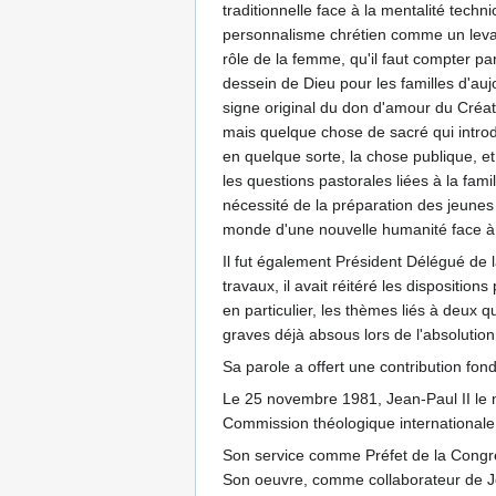
traditionnelle face à la mentalité tech
personnalisme chrétien comme un levain
rôle de la femme, qu'il faut compter p
dessein de Dieu pour les familles d'a
signe original du don d'amour du Créate
mais quelque chose de sacré qui introdu
en quelque sorte, la chose publique, et 
les questions pastorales liées à la fam
nécessité de la préparation des jeunes 
monde d'une nouvelle humanité face à l
Il fut également Président Délégué de l
travaux, il avait réitéré les dispositio
en particulier, les thèmes liés à deux 
graves déjà absous lors de l'absolutio
Sa parole a offert une contribution fo
Le 25 novembre 1981, Jean-Paul II le n
Commission théologique internationale. 
Son service comme Préfet de la Congréga
Son oeuvre, comme collaborateur de Jea