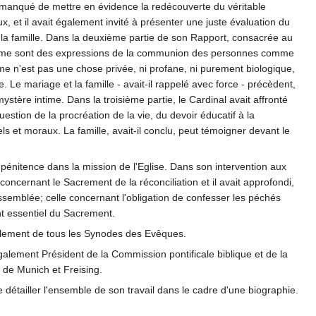
pas manqué de mettre en évidence la redécouverte du véritable
et il avait également invité à présenter une juste évaluation du
r la famille. Dans la deuxième partie de son Rapport, consacrée au
e femme sont des expressions de la communion des personnes comme
mme n'est pas une chose privée, ni profane, ni purement biologique,
Le mariage et la famille - avait-il rappelé avec force - précèdent,
mystère intime. Dans la troisième partie, le Cardinal avait affronté
estion de la procréation de la vie, du devoir éducatif à la
ls et moraux. La famille, avait-il conclu, peut témoigner devant le
 pénitence dans la mission de l'Eglise. Dans son intervention aux
concernant le Sacrement de la réconciliation et il avait approfondi,
assemblée; celle concernant l'obligation de confesser les péchés
nt essentiel du Sacrement.
oulement de tous les Synodes des Evêques.
alement Président de la Commission pontificale biblique et de la
e de Munich et Freising.
e détailler l'ensemble de son travail dans le cadre d'une biographie.