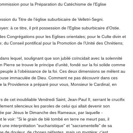
Commission pour la Préparation du Catéchisme de l'Eglise
ession du Titre de l'église suburbicaire de Velletri-Segni.
 à ce titre, il prit possession de l'Eglise suburbicaire d'Ostie.
 des Congrégations pour les Eglises orientales; pour le Culte divin et
; du Conseil pontifical pour la Promotion de l'Unité des Chrétiens;
ans lequel, soulignant que son jubilé coïncidait avec la solennité
en Pierre se trouve le principe d'unité, fondé sur la foi solide comme
 peuple à l'obéissance de la foi. Ces deux dimensions se mêlent au
Epouse immaculée de Dieu. Comment ne pas découvrir dans ces
 la Providence a préparé pour vous, Monsieur le Cardinal, en
de cet inoubliable Vendredi Saint, Jean-Paul II, serrant le crucifix
ment silencieux les paroles de celui qui allait devenir son
oncée par Jésus le Dimanche des Rameaux, par laquelle -
 voir: "Si le grain de blé tombé en terre ne meurt pas, il
rt une interprétation "eucharistique" et "sacramentelle" de sa
aîne de douleur, de choses néfastes, mais un mystère: c'est