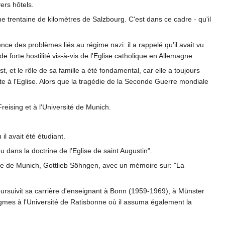
vers hôtels.
ne trentaine de kilomètres de Salzbourg. C'est dans ce cadre - qu'il
ience des problèmes liés au régime nazi: il a rappelé qu'il avait vu
de forte hostilité vis-à-vis de l'Eglise catholique en Allemagne.
t, et le rôle de sa famille a été fondamental, car elle a toujours
 à l'Eglise. Alors que la tragédie de la Seconde Guerre mondiale
reising et à l'Université de Munich.
l avait été étudiant.
 dans la doctrine de l'Eglise de saint Augustin".
ntale de Munich, Gottlieb Söhngen, avec un mémoire sur: "La
oursuivit sa carrière d'enseignant à Bonn (1959-1969), à Münster
ogmes à l'Université de Ratisbonne où il assuma également la