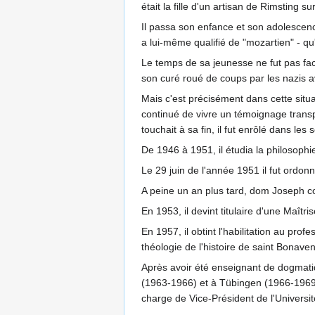
était la fille d'un artisan de Rimsting s
Il passa son enfance et son adolescence
a lui-même qualifié de "mozartien" - qu'
Le temps de sa jeunesse ne fut pas facil
son curé roué de coups par les nazis ava
Mais c'est précisément dans cette situat
continué de vivre un témoignage transp
touchait à sa fin, il fut enrôlé dans les 
De 1946 à 1951, il étudia la philosophie
Le 29 juin de l'année 1951 il fut ordonn
A peine un an plus tard, dom Joseph co
En 1953, il devint titulaire d'une Maît
En 1957, il obtint l'habilitation au pr
théologie de l'histoire de saint Bonaven
Après avoir été enseignant de dogmatiq
(1963-1966) et à Tübingen (1966-1969).
charge de Vice-Président de l'Universit