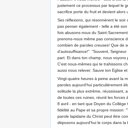
justement ce processus par lequel le g
sacrifice porte du fruit et devient alors
Ses réflexions, qui résonnèrent le so
pas penser également - telle a été son 
fois abusons-nous du Saint-Sacrement 
prenons-nous même pas conscience de 
combien de paroles creuses! Que de soui
d'autosuffisance!". "Souvent, Seigneur -
part. Et dans ton champ, nous voyons pl
C'est nous-mêmes qui te trahissons chaq
aussi nous relever. Sauve ton Eglise et 
Vingt-quatre heures à peine avant la mor
paroles aujourd'hui particulièrement 
solitude la plus extrême, réussissant, ap
de toutes ces ruines, réunit les force
8 avril - en tant que Doyen du Collège 
fidélité au Pape et sa propre mission: ""
parole lapidaire du Christ peut être c
déposons aujourd'hui le corps dans la 