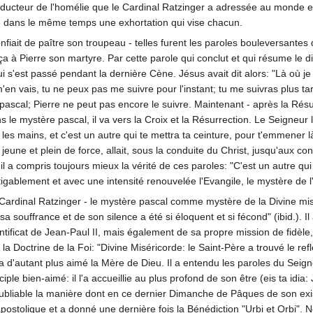
 conducteur de l'homélie que le Cardinal Ratzinger a adressée au monde 
ue dans le même temps une exhortation qui vise chacun.
nfiait de paître son troupeau - telles furent les paroles bouleversante
ça à Pierre son martyre. Par cette parole qui conclut et qui résume le d
 s'est passé pendant la dernière Cène. Jésus avait dit alors: "Là où je 
m'en vais, tu ne peux pas me suivre pour l'instant; tu me suivras plus ta
 pascal; Pierre ne peut pas encore le suivre. Maintenant - après la Résu
 le mystère pascal, il va vers la Croix et la Résurrection. Le Seigneur le
les mains, et c'est un autre qui te mettra ta ceinture, pour t'emmener l
 jeune et plein de force, allait, sous la conduite du Christ, jusqu'aux c
 a compris toujours mieux la vérité de ces paroles: "C'est un autre qui
tigablement et avec une intensité renouvelée l'Evangile, le mystère de l
 le Cardinal Ratzinger - le mystère pascal comme mystère de la Divine m
a souffrance et de son silence a été si éloquent et si fécond" (ibid.). I
ntificat de Jean-Paul II, mais également de sa propre mission de fidèle
 Doctrine de la Foi: "Divine Miséricorde: le Saint-Père a trouvé le refl
a d'autant plus aimé la Mère de Dieu. Il a entendu les paroles du Seign
sciple bien-aimé: il l'a accueillie au plus profond de son être (eis ta idi
ubliable la manière dont en ce dernier Dimanche de Pâques de son exis
 apostolique et a donné une dernière fois la Bénédiction "Urbi et Orbi"