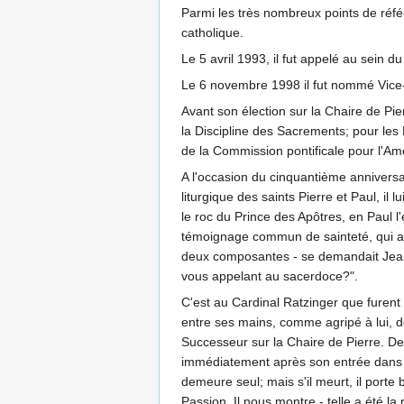
Parmi les très nombreux points de réfé
catholique.
Le 5 avril 1993, il fut appelé au sein du
Le 6 novembre 1998 il fut nommé Vice-Do
Avant son élection sur la Chaire de Pier
la Discipline des Sacrements; pour les 
de la Commission pontificale pour l'Amé
A l'occasion du cinquantième anniversai
liturgique des saints Pierre et Paul, il
le roc du Prince des Apôtres, en Paul 
témoignage commun de sainteté, qui a
deux composantes - se demandait Jean-
vous appelant au sacerdoce?".
C'est au Cardinal Ratzinger que furent 
entre ses mains, comme agripé à lui, d
Successeur sur la Chaire de Pierre. De 
immédiatement après son entrée dans Jé
demeure seul; mais s'il meurt, il porte 
Passion. Il nous montre - telle a été l