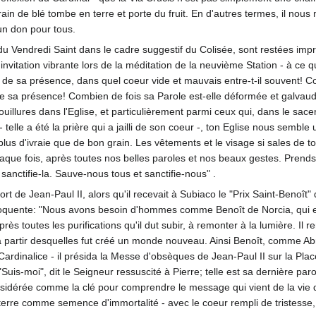
rain de blé tombe en terre et porte du fruit. En d'autres termes, il no
 un don pour tous.
ir du Vendredi Saint dans le cadre suggestif du Colisée, sont restées
invitation vibrante lors de la méditation de la neuvième Station - à ce
de sa présence, dans quel coeur vide et mauvais entre-t-il souvent!
sa présence! Combien de fois sa Parole est-elle déformée et galvaud
llures dans l'Eglise, et particulièrement parmi ceux qui, dans le sacer
 telle a été la prière qui a jailli de son coeur -, ton Eglise nous semb
us d'ivraie que de bon grain. Les vêtements et le visage si sales de to
ue fois, après toutes nos belles paroles et nos beaux gestes. Prends pit
sanctifie-la. Sauve-nous tous et sanctifie-nous" .
t de Jean-Paul II, alors qu'il recevait à Subiaco le "Prix Saint-Benoît" 
éloquente: "Nous avons besoin d'hommes comme Benoît de Norcia, qui e
rès toutes les purifications qu'il dut subir, à remonter à la lumière. Il r
s à partir desquelles fut créé un monde nouveau. Ainsi Benoît, comme 
Cardinalice - il présida la Messe d'obsèques de Jean-Paul II sur la Pla
Suis-moi", dit le Seigneur ressuscité à Pierre; telle est sa dernière paro
onsidérée comme la clé pour comprendre le message qui vient de la vie 
terre comme semence d'immortalité - avec le coeur rempli de tristesse