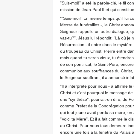
"Suis-moi!" a été la parole-clé, le fil
mission de Jean-Paul II et qui constit
""Suis-moi!" En même temps qu'il lui co
Messe de funérailles -, le Christ annon
Seigneur rappelle un autre dialogue, qui
vas-tu?". Jésus lui répondit: "Là où je 
Résurrection - il entre dans le mystère
du troupeau du Christ, Pierre entre dans
mais quand tu seras vieux, tu étendras 
de son pontificat, le Saint-Père, encore
communion aux souffrances du Christ, il
le Seigneur souffrant, il a annoncé infa
"Il a interprété pour nous - a affirmé
Christ et c'est pourquoi le message de s
une "synthèse", pourrait-on dire, du Po
comme Préfet de la Congrégation pour la
qui tout jeune avait perdu sa mère, en 
"Voici ta Mère". Et il a fait comme le di
au Christ. Pour nous tous demeure ino
encore une fois à la fenêtre du Palais