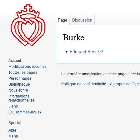
Page
Discussion
Burke
Aller
Aller
Edmund Burke
à
à
Accueil
la
la
Modifications récentes
navigation
recherche
Toutes les pages
La dernière modification de cette page a été fa
Personnages
Politique de confidentialité
À propos de Chris
Bibliothèque
Nous écrire
Informations
rédactionnelles
Liens
Qui sommes-nous?
Spécial
Aide
Menu