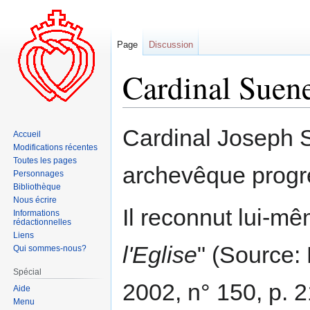
Page
Discussion
Cardinal Suen
Aller
Aller
Cardinal Joseph 
Accueil
à
à
Modifications récentes
la
la
Toutes les pages
archevêque progre
navigation
recherche
Personnages
Bibliothèque
Nous écrire
Il reconnut lui-mê
Informations
rédactionnelles
Liens
l'Eglise
" (Source:
Qui sommes-nous?
Spécial
2002, n° 150, p. 2
Aide
Menu