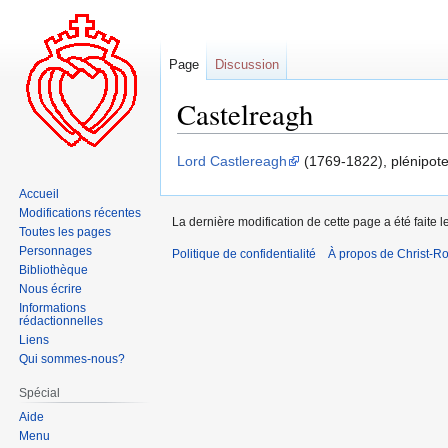
Page
Discussion
Castelreagh
Aller
Aller
Lord Castlereagh
(1769-1822), plénipote
à
à
Accueil
la
la
Modifications récentes
La dernière modification de cette page a été faite l
navigation
recherche
Toutes les pages
Personnages
Politique de confidentialité
À propos de Christ-Ro
Bibliothèque
Nous écrire
Informations
rédactionnelles
Liens
Qui sommes-nous?
Spécial
Aide
Menu